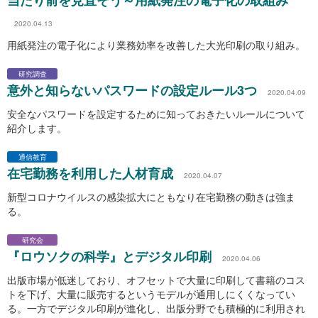
当たり前を見直そう～用紙発注の電子化の取組み
2020.04.13
用紙発注の電子化により業務効率を改善した大光印刷の取り組み。
研究調査
意外と知らないパスワードの設定ルール3つ
2020.04.09
安全なパスワードを設定するために知っておきたいルールについて
紹介します。
通信教育
在宅勤務を利用した人材育成
2020.04.07
新型コロナウイルスの感染拡大にともなり在宅勤務の動きは強ま
る。
研究会
『ロウソクの科学』とデジタル印刷
2020.04.06
出版市場が低迷しており、オフセットで大量に印刷して書籍のコス
トを下げ、大量に販売するというモデルが通用しにくくなってい
る。一方でデジタル印刷が進化し、出版分野でも積極的に利用され