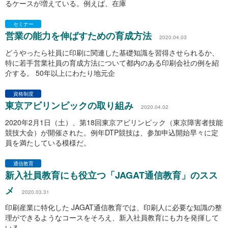
るケースが増えている。例えば、在庫
セミナー
営業の能力を伸ばすための育成方法
2020.04.03
どうやったら社員に印刷に関連した基礎知識を習得させられるか、
特に若手営業社員の育成方法について都内のある印刷会社の例を紹
介する。 50年以上にわたり地元企
資格制度
東京アビリンピックの取り組み
2020.04.02
2020年2月1日（土）、第18回東京アビリンピック（東京障害者技能
競技大会）が開催された。例年DTP競技は、参加申込開始早々に定
員を満たしている模様だ。
通信教育
新入社員教育にも役立つ「JAGAT通信教育」のスス
メ
2020.03.31
印刷産業に特化した JAGAT通信教育では、印刷人に必要な知識の整
理ができるようなコースをそろえ、新入社員教育にも力を発揮して
いる。