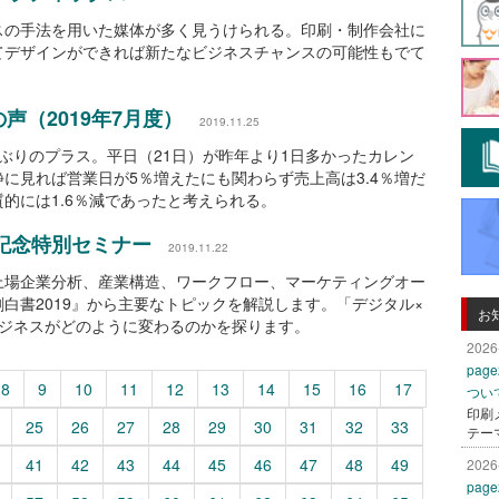
スの手法を用いた媒体が多く見うけられる。印刷・制作会社に
てデザインができれば新たなビジネスチャンスの可能性もでて
声（2019年7月度）
2019.11.25
カ月ぶりのプラス。平日（21日）が昨年より1日多かったカレン
に見れば営業日が5％増えたにも関わらず売上高は3.4％増だ
的には1.6％減であったと考えられる。
刊記念特別セミナー
2019.11.22
上場企業分析、産業構造、ワークフロー、マーケティングオー
白書2019』から主要なトピックを解説します。「デジタル×
お
ビジネスがどのように変わるのかを探ります。
2026
pa
8
9
10
11
12
13
14
15
16
17
つい
印刷
25
26
27
28
29
30
31
32
33
テー
41
42
43
44
45
46
47
48
49
2026
pa