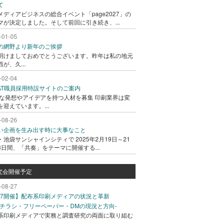
て
メディアビジネスの総合イベント「page2027」の
マが決定しました。そして前回に引き続き、...
-01-05
の網野より新年のご挨拶
明けましておめでとうございます。昨年は私の地元
が、久...
-02-04
GAT職員採用特設サイトのご案内
な発想やアイデアを持つ人材を募集 印刷業界は変
を迎えています。...
-08-26
い企画を生み出す時に大事なこと
・池袋サンシャインシティで 2025年2月19日～21
3日間、「共奏」をテーマに開催する...
究会開催予定
-08-27
/27開催】配布系印刷メディアの状況と革新
込チラシ・フリーペーパー・DMの現況と方向-
系印刷メディアで実務と調査研究の両面に取り組む