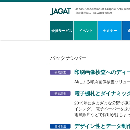
会員サービス
イベント
セミナー
バックナンバー
印刷画像検査へのディ
研究調査
AIによる印刷画像検査ソリュ
電子棚札とダイナミッ
研究調査
2019年にさまざまな分野で
イシング。 電子ペーパーを
電量販店などで採用がはじま
デザイン性とデータ制作
資格制度