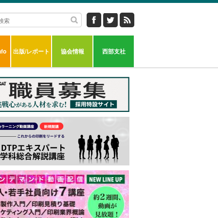
fo
出版/レポート
協会情報
西部支社