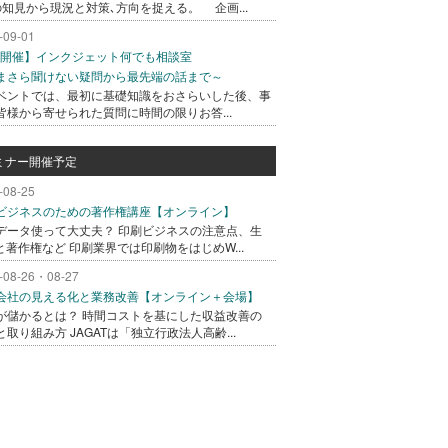
の知見から現況と対策､方向を捉える。 企画...
-09-01
/1開催】インクジェット何でも相談室
まさら聞けない疑問から最先端の話まで～
ベントでは、最初に基礎知識をおさらいした後、事
皆様から寄せられた質問に時間の限りお答...
ミナー開催予定
-08-25
ビジネスのための著作権講座【オンライン】
データ使って大丈夫？ 印刷ビジネスの注意点、生
Iと著作権など 印刷業界では印刷物をはじめW...
-08-26・08-27
会社の見える化と業務改善【オンライン＋会場】
が儲かるとは？ 時間コストを基にした収益改善の
と取り組み方 JAGATは「独立行政法人高齢...