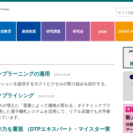
通信教育
資格制度
研究調査
研究会
page
JAGAT in
ープラーニングの適用
2019.12.09
ーションを提供するタクトピクセルの取り組みを紹介する。
クプライシング
2019.12.05
導入が増えた「需要によって価格が変わる」ダイナミックプラ
採用した電子棚札システムを活用して、リアル店舗でも大手家
っています。
力を重視 （DTPエキスパート・マイスター実