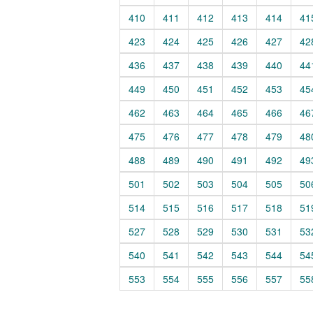
410
411
412
413
414
41
423
424
425
426
427
42
436
437
438
439
440
44
449
450
451
452
453
45
462
463
464
465
466
46
475
476
477
478
479
48
488
489
490
491
492
49
501
502
503
504
505
50
514
515
516
517
518
51
527
528
529
530
531
53
540
541
542
543
544
54
553
554
555
556
557
55