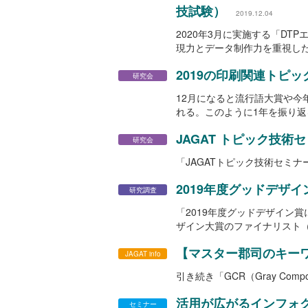
技試験）
2019.12.04
2020年3月に実施する「D
現力とデータ制作力を重視し
2019の印刷関連トピ
研究会
12月になると流行語大賞や今
れる。このように1年を振り返る
JAGAT トピック技術セ
研究会
「JAGATトピック技術セミナ
2019年度グッドデザ
研究調査
「2019年度グッドデザイン賞
ザイン大賞のファイナリスト
【マスター郡司のキーワ
JAGAT info
引き続き「GCR（Gray Compo
活用が広がるインフォ
セミナー