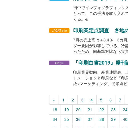
街中でインフォグラフィック
とって、この手法を取り入れ
くる。&
印刷業定点調査 各地の
JAGAT info
7月の売上高は＋3.4％、3
ダー要因が影響している。冷静
ったため、同基準対比なら実質
『印刷白書2019』発
研究会
印刷業界動向、産業連関表、
トメーションと印刷など『印刷
紙×マーケティング」で印刷
«
1
2
3
4
5
6
7
18
19
20
21
22
23
24
34
35
36
37
38
39
40