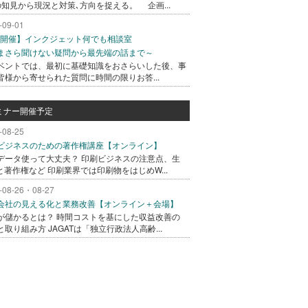
の知見から現況と対策､方向を捉える。 企画...
-09-01
/1開催】インクジェット何でも相談室
まさら聞けない疑問から最先端の話まで～
ベントでは、最初に基礎知識をおさらいした後、事
皆様から寄せられた質問に時間の限りお答...
ミナー開催予定
-08-25
ビジネスのための著作権講座【オンライン】
データ使って大丈夫？ 印刷ビジネスの注意点、生
Iと著作権など 印刷業界では印刷物をはじめW...
-08-26・08-27
会社の見える化と業務改善【オンライン＋会場】
が儲かるとは？ 時間コストを基にした収益改善の
と取り組み方 JAGATは「独立行政法人高齢...