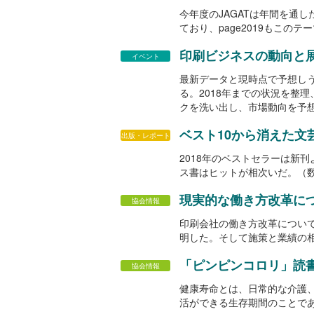
今年度のJAGATは年間を通
ており、page2019もこの
印刷ビジネスの動向と展望2
イベント
最新データと現時点で予想しう
る。2018年までの状況を整
クを洗い出し、市場動向を予
ベスト10から消えた文
出版・レポート
2018年のベストセラーは新
ス書はヒットが相次いだ。（数
現実的な働き方改革に
協会情報
印刷会社の働き方改革につい
明した。そして施策と業績の
「ピンピンコロリ」読
協会情報
健康寿命とは、日常的な介護
活ができる生存期間のことで