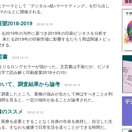
したテーマとして「デジタル×紙×マーケティング」を打ち出し
テーマのもとに開催される。
018-2019
2018.12.15
る2019年の与件に基づき2019年の印刷ビジネスを分析す
理、来たる2019年の印刷市場に影響するだろう周辺関連トピッ
想する。
芸書
2018.12.14
刊よりもロングセラーが強かった。文芸書は不振だが、ビジネ
字で読み解く印刷産業2018その10）
ついて、調査結果から論考
2018.12.13
て調査したところ、業種の強みが生かして伸ばすべきことが判
相関を見ると、一定の傾向があることが論考された。
書のススメ
2018.12.12
、医療を必要とすることなく自身の生命を維持し、自立した生
ある。すなわち健康で日常生活を送りことができる時間だ。