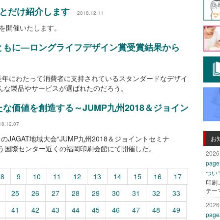
ょっとだけ紹介します
2018.12.11
019を開催いたします。
ともに―ロングライフデザイン賞受賞結果から
長年にわたって消費者に支持されているスタンダードなデザイ
どんな製品やサービスが選ばれたのだろう。
な価値を創造する～JUMP九州2018＆ジョイン
18.12.07
のJAGAT地域大会“JUMP九州2018＆ジョイントセミナ
お
わう国際センター近くの福岡印刷会館にて開催した。
2026
pa
つい
8
9
10
11
12
13
14
15
16
17
印刷
テー
25
26
27
28
29
30
31
32
33
2026
41
42
43
44
45
46
47
48
49
pa