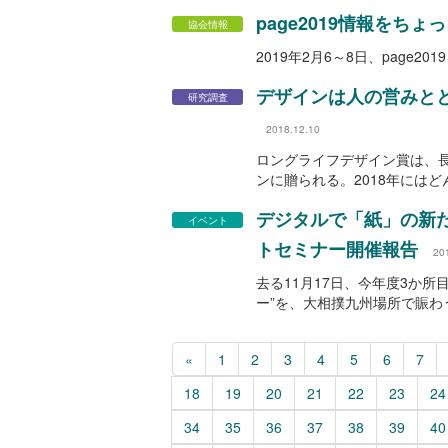
page2019情報をち
協会情報
2019年2月6～8日、page2
デザインは人の営みと
研究調査
2018.12.10
ロングライフデザイン賞は、
ンに贈られる。2018年には
デジタルで「紙」の新た
イベント
トセミナー開催報告
20
去る11月17日、今年度3か所目
ー”を、大相撲九州場所で賑
«
1
2
3
4
5
6
7
18
19
20
21
22
23
24
34
35
36
37
38
39
40