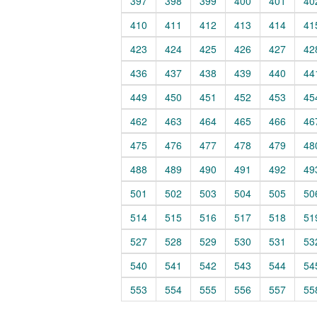
397
398
399
400
401
40
410
411
412
413
414
41
423
424
425
426
427
42
436
437
438
439
440
44
449
450
451
452
453
45
462
463
464
465
466
46
475
476
477
478
479
48
488
489
490
491
492
49
501
502
503
504
505
50
514
515
516
517
518
51
527
528
529
530
531
53
540
541
542
543
544
54
553
554
555
556
557
55