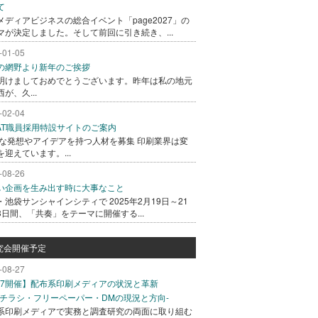
て
メディアビジネスの総合イベント「page2027」の
マが決定しました。そして前回に引き続き、...
-01-05
の網野より新年のご挨拶
明けましておめでとうございます。昨年は私の地元
が、久...
-02-04
GAT職員採用特設サイトのご案内
な発想やアイデアを持つ人材を募集 印刷業界は変
を迎えています。...
-08-26
い企画を生み出す時に大事なこと
・池袋サンシャインシティで 2025年2月19日～21
3日間、「共奏」をテーマに開催する...
究会開催予定
-08-27
/27開催】配布系印刷メディアの状況と革新
込チラシ・フリーペーパー・DMの現況と方向-
系印刷メディアで実務と調査研究の両面に取り組む