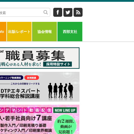
fo
出版/レポート
協会情報
西部支社