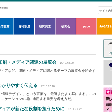
通信教育
資格制度
研究調査
研究会
page
JAGAT in
る印刷・メディア関連の展覧会
2018.12.20
ディアなど、印刷・メディアに関わるテーマの展覧会を紹介す
わかりやすく伝える
2018.12.18
「情報デザイン」という言葉を、最近またよく耳にする。この
ュニケーションの場に通用する重要な考え方だ。
ディアが新たな役割を担うために
2018.12.17