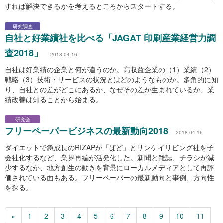
すれば解決できるかを考えるところからスタートする。
研究調査
自社と好業績社を比べる「JAGAT 印刷産業経営力調
査2018」
2018.04.16
自社は好業績の企業と何が違うのか。高収益企業の（1）業績（2）
戦略（3）技術・サービスの状況とはどのようなものか。多角的に知
り、自社との差がどこにあるか、なぜその差が生まれているか、業
績改善は知ることから始まる。
研究会
フリーペーパービジネスの最新動向2018
2018.04.16
ダイエットで急成長のRIZAPが「ぱど」とサンケイリビング社を子
会社化するなど、業界再編が活発化した。新聞と雑誌、チラシが減
少するなか、地方創生の動きを背景にローカルメディアとして再評
価されている面もある。フリーペーパーの最新動向と事例、方向性
を探る。
«
1
2
3
4
5
6
7
8
9
10
11