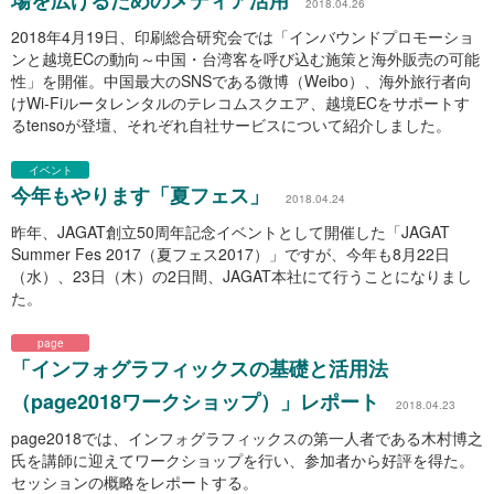
場を広げるためのメディア活用
2018.04.26
2018年4月19日、印刷総合研究会では「インバウンドプロモーショ
ンと越境ECの動向～中国・台湾客を呼び込む施策と海外販売の可能
性」を開催。中国最大のSNSである微博（Weibo）、海外旅行者向
けWi-Fiルータレンタルのテレコムスクエア、越境ECをサポートす
るtensoが登壇、それぞれ自社サービスについて紹介しました。
イベント
今年もやります「夏フェス」
2018.04.24
昨年、JAGAT創立50周年記念イベントとして開催した「JAGAT
Summer Fes 2017（夏フェス2017）」ですが、今年も8月22日
（水）、23日（木）の2日間、JAGAT本社にて行うことになりまし
た。
page
「インフォグラフィックスの基礎と活用法
（page2018ワークショップ）」レポート
2018.04.23
page2018では、インフォグラフィックスの第一人者である木村博之
氏を講師に迎えてワークショップを行い、参加者から好評を得た。
セッションの概略をレポートする。