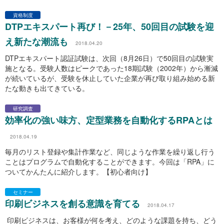
資格制度
DTPエキスパート再び！－25年、50回目の試験を迎
え新たな潮流も
2018.04.20
DTPエキスパート認証試験は、次回（8月26日）で50回目の試験実
施となる。受験人数はピークであった18期試験（2002年）から漸減
が続いているが、受験を休止していた企業が再び取り組み始める新
たな動きも出てきている。
研究調査
効率化の強い味方、定型業務を自動化するRPAとは
2018.04.19
毎月のリスト登録や集計作業など、同じような作業を繰り返し行う
ことはプログラムで自動化することができます。今回は「RPA」に
ついてかんたんに紹介します。【初心者向け】
セミナー
印刷ビジネスを創る意識を育てる
2018.04.17
印刷ビジネスは、お客様が何を考え、どのような課題を持ち、どう