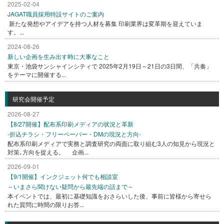
2025-02-04
JAGAT職員採用特設サイトのご案内
新たな発想やアイデアを持つ人材を募集 印刷業界は変革期を迎えていま
す。...
2024-08-26
新しい企画を生み出す時に大事なこと
東京・池袋サンシャインシティで 2025年2月19日～21日の3日間、「共奏」
をテーマに開催する...
研究会開催予定
2026-08-27
【8/27開催】配布系印刷メディアの状況と革新
-折込チラシ・フリーペーパー・DMの現況と方向-
配布系印刷メディアで実務と調査研究の両面に取り組む3人の知見から現況と
対策､方向を捉える。 企画...
2026-09-01
【9/1開催】インクジェット何でも相談室
～いまさら聞けない疑問から最先端の話まで～
本イベントでは、最初に基礎知識をおさらいした後、事前に皆様から寄せら
れた質問に時間の限りお答...