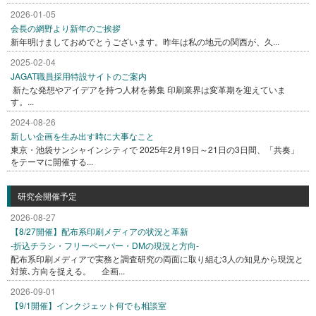
2026-01-05
会長の網野より新年のご挨拶
新年明けましておめでとうございます。昨年は私の地元の関西が、久...
2025-02-04
JAGAT職員採用特設サイトのご案内
新たな発想やアイデアを持つ人材を募集 印刷業界は変革期を迎えていま
す。...
2024-08-26
新しい企画を生み出す時に大事なこと
東京・池袋サンシャインシティで 2025年2月19日～21日の3日間、「共奏」
をテーマに開催する...
研究会開催予定
2026-08-27
【8/27開催】配布系印刷メディアの状況と革新
-折込チラシ・フリーペーパー・DMの現況と方向-
配布系印刷メディアで実務と調査研究の両面に取り組む3人の知見から現況と
対策､方向を捉える。 企画...
2026-09-01
【9/1開催】インクジェット何でも相談室