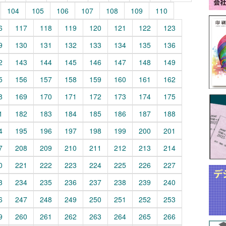
104
105
106
107
108
109
110
6
117
118
119
120
121
122
123
9
130
131
132
133
134
135
136
2
143
144
145
146
147
148
149
5
156
157
158
159
160
161
162
8
169
170
171
172
173
174
175
1
182
183
184
185
186
187
188
4
195
196
197
198
199
200
201
7
208
209
210
211
212
213
214
0
221
222
223
224
225
226
227
3
234
235
236
237
238
239
240
6
247
248
249
250
251
252
253
9
260
261
262
263
264
265
266