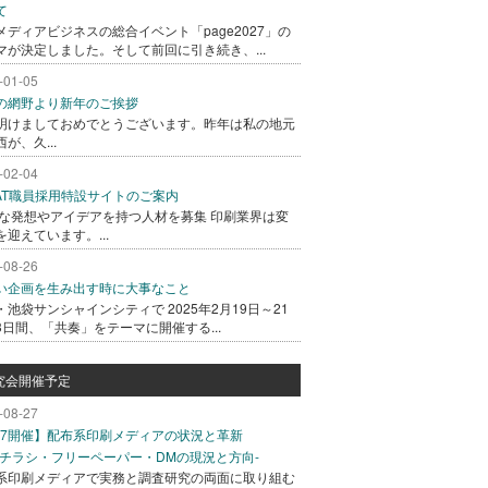
て
メディアビジネスの総合イベント「page2027」の
マが決定しました。そして前回に引き続き、...
-01-05
の網野より新年のご挨拶
明けましておめでとうございます。昨年は私の地元
が、久...
-02-04
GAT職員採用特設サイトのご案内
な発想やアイデアを持つ人材を募集 印刷業界は変
を迎えています。...
-08-26
い企画を生み出す時に大事なこと
・池袋サンシャインシティで 2025年2月19日～21
3日間、「共奏」をテーマに開催する...
究会開催予定
-08-27
/27開催】配布系印刷メディアの状況と革新
込チラシ・フリーペーパー・DMの現況と方向-
系印刷メディアで実務と調査研究の両面に取り組む