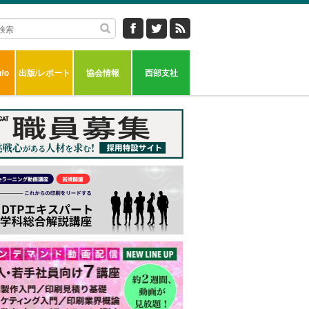
fo
出版/レポート
協会情報
西部支社