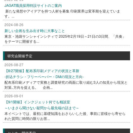
JAGAT職員採用特設サイトのご案内
新たな発想やアイデアを持つ人材を募集 印刷業界は変革期を迎えていま
す。...
2024-08-26
新しい企画を生み出す時に大事なこと
東京・池袋サンシャインシティで 2025年2月19日～21日の3日間、「共奏」
をテーマに開催する...
研究会開催予定
2026-08-27
【8/27開催】配布系印刷メディアの状況と革新
-折込チラシ・フリーペーパー・DMの現況と方向-
配布系印刷メディアで実務と調査研究の両面に取り組む3人の知見から現況と
対策､方向を捉える。 企画...
2026-09-01
【9/1開催】インクジェット何でも相談室
～いまさら聞けない疑問から最先端の話まで～
本イベントでは、最初に基礎知識をおさらいした後、事前に皆様から寄せら
れた質問に時間の限りお答...
セミナー開催予定