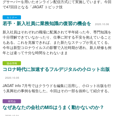
グサーバーを用いたオンライン配信方式にて実施しています。今回
で47回目となる「JAGAT トピック技
セミナー
若手・新入社員に業務知識の復習の機会を
2020.10.06
新入社員はそれぞれの職場に配属されて半年経った今、専門知識を
十分理解できていなかったり、仕事に対する不安を抱えていること
もある。これを克服できれば、また新たなステップが見えてくる。
今年は新型コロナウイルスの影響で入社時期が遅れ、新人研修も例
年とは違って十分な時間をとれないまま
協会情報
コロナ時代に加速するフルデジタルの小ロット出版
2020.10.05
JAGAT info 7月号ではクラウドを編集に活用し、小ロット出版を行
う真興社の事例を報告した。今回はその一部を抜粋して紹介する。
研究会
なぜあなたの会社のMISはうまく動かないのか？
2020.10.01