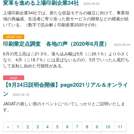
変革を進める上場印刷企業34社
2020.09.25
上場印刷企業34社では、新たな収益モデルの確立に向けて、事業領
域の再編成、生活者に寄り添った新サービスの開発などの模索が続
いている。（数字で読み解く印刷産業2020その9）
JAGAT info
印刷業定点調査 各地の声（2020年6月度）
2020.09.24
6月の売上高は△21.3％。落ち込み幅は5月（△26.1％）より小さく
なり、4月（△18.7％）には及ばないものの、5月でいったん底打ち
して反転し始めた可能性がある。
page
【9月24日説明会開催】page2021リアル＆オンライ
ン
2020.09.18
JAGATの新しい形のイベントについてしっかりとご説明いたしま
す。
«
1
2
3
4
5
6
7
8
9
10
11