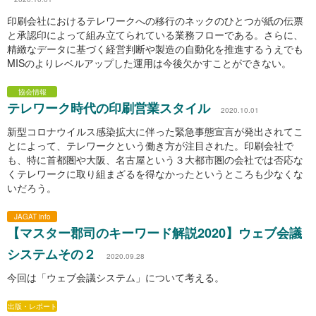
印刷会社におけるテレワークへの移行のネックのひとつが紙の伝票
と承認印によって組み立てられている業務フローである。さらに、
精緻なデータに基づく経営判断や製造の自動化を推進するうえでも
MISのよりレベルアップした運用は今後欠かすことができない。
協会情報
テレワーク時代の印刷営業スタイル
2020.10.01
新型コロナウイルス感染拡大に伴った緊急事態宣言が発出されてこ
とによって、テレワークという働き方が注目された。印刷会社で
も、特に首都圏や大阪、名古屋という３大都市圏の会社では否応な
くテレワークに取り組まざるを得なかったというところも少なくな
いだろう。
JAGAT info
【マスター郡司のキーワード解説2020】ウェブ会議
システムその２
2020.09.28
今回は「ウェブ会議システム」について考える。
出版・レポート