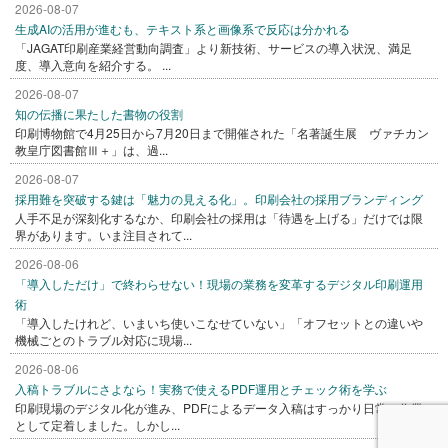
2026-08-07
生成AIの活用が進むも、テキスト系と画像系で反応は分かれる
「JAGAT印刷産業経営動向調査」より新技術、サービスの導入状況、満足
度、導入意向を紹介する。 ...
2026-08-07
知の伝播に果たした書物の役割
印刷博物館で4月25日から7月20日まで開催された「名著誕生展 ヴァチカン
教皇庁図書館Ⅲ＋」は、過...
2026-08-07
採用難を突破する鍵は「魅力の見える化」。印刷会社の採用ブランディング
人手不足が深刻化するなか、印刷会社の採用は「待遇を上げる」だけでは限
界があります。いま注目されて...
2026-08-06
「導入しただけ」で終わらせない！現場の業務を変革するデジタル印刷運用
術
「導入したけれど、いまいち使いこなせていない」「オフセットとの違いや
機械ごとのトラブル対応に現場...
2026-08-06
入稿トラブルにさよなら！実務で使えるPDF運用とチェック術を学ぶ
印刷現場のデジタル化が進み、PDFによるデータ入稿はすっかり日常の作業
として定着しました。しかし...