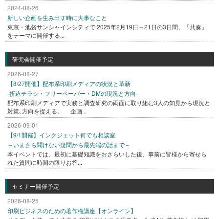
2024-08-26
新しい企画を生み出す時に大事なこと
東京・池袋サンシャインシティで 2025年2月19日～21日の3日間、「共奏」
をテーマに開催する...
研究会開催予定
2026-08-27
【8/27開催】配布系印刷メディアの状況と革新
-折込チラシ・フリーペーパー・DMの現況と方向-
配布系印刷メディアで実務と調査研究の両面に取り組む3人の知見から現況と
対策､方向を捉える。 企画...
2026-09-01
【9/1開催】インクジェット何でも相談室
～いまさら聞けない疑問から最先端の話まで～
本イベントでは、最初に基礎知識をおさらいした後、事前に皆様から寄せら
れた質問に時間の限りお答...
セミナー開催予定
2026-08-25
印刷ビジネスのための著作権講座【オンライン】