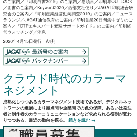
のご案内／『印刷白書2019』のご案内／巻頭言／印刷界OUTLOOK
／図書のご案内／Keyword2020／西部支社便り／JAGAT印刷総合研
究会のご案内／『印刷産業経営動向調査2019』のご案内／ニュース
ラウンジ／JAGAT通信教育のご案内／印刷営業20日間集中ゼミのご
案内／『DTPエキスパート受験サポートガイド』のご案内／印刷経
営ウォッチング／消息
2020年4月15日発行 A4判
クラウド時代のカラーマ
ネジメント
成熟化しつつあるカラーマネジメント技術であるが、デジタルネッ
トワークの進展により拠点間や企業間での色の保障、あるいは発注
者と制作者のカラーコミュニケーションなど求められる役割が変わ
りつつある。最近の動向を探る。
続きを読む
→
©