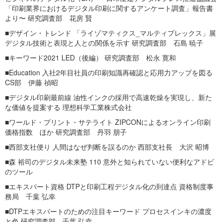
「印刷業界におけるデジタル印刷に関するアンケート調査」報告書
より〜 研究調査部 花房 賢
■デザイン・トレンド 「ライゾマティクス_マルティプレックス」展
デジタル技術と表現と人との関係を示す 研究調査部 石島 暁子
■キーワード2021 LED（後編） 研究調査部 松永 寛和
■Education 入社2年目社員の印刷知識再確認と応用力アップを図る
CS部 伊藤 禎昭
■デジタル印刷最前線 油性インクの採用で高速乾燥を実現し、新た
な価値を提案する 理想科学工業株式会社
■ワールド・プリント・サテライト ZIPCONによるオンライン印刷
価格指数 ほか 研究調査部 丹羽 朋子
■西部支社便り 人間はなぜ判断を誤るのか 西部支社長 大沢 昭博
■森 裕司のデジタル未来塾 110 意外と知られていない便利なアドビ
のツール
■エキスパート資格 DTPと印刷工程デジタル化の到達点 資格制度事
務局 千葉 弘幸
■DTPエキスパートのための注目キーワード プロセスインキの濃度
と色 研究調査部 千葉 弘幸