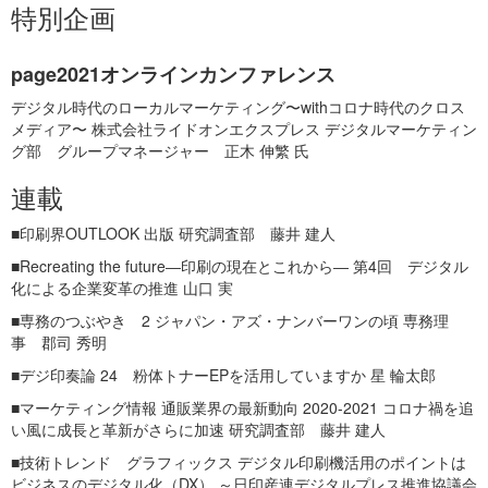
特別企画
page2021オンラインカンファレンス
デジタル時代のローカルマーケティング〜withコロナ時代のクロス
メディア〜 株式会社ライドオンエクスプレス デジタルマーケティン
グ部 グループマネージャー 正木 伸繁 氏
連載
■印刷界OUTLOOK 出版 研究調査部 藤井 建人
■Recreating the future―印刷の現在とこれから― 第4回 デジタル
化による企業変革の推進 山口 実
■専務のつぶやき 2 ジャパン・アズ・ナンバーワンの頃 専務理
事 郡司 秀明
■デジ印奏論 24 粉体トナーEPを活用していますか 星 輪太郎
■マーケティング情報 通販業界の最新動向 2020-2021 コロナ禍を追
い風に成長と革新がさらに加速 研究調査部 藤井 建人
■技術トレンド グラフィックス デジタル印刷機活用のポイントは
ビジネスのデジタル化（DX） ～日印産連デジタルプレス推進協議会