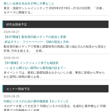
新しい企画を生み出す時に大事なこと
東京・池袋サンシャインシティで 2025年2月19日～21日の3日間、「共奏」
をテーマに開催する...
研究会開催予定
2026-08-27
【8/27開催】配布系印刷メディアの状況と革新
-折込チラシ・フリーペーパー・DMの現況と方向-
配布系印刷メディアで実務と調査研究の両面に取り組む3人の知見から現況と
対策､方向を捉える。 企画...
2026-09-01
【9/1開催】インクジェット何でも相談室
～いまさら聞けない疑問から最先端の話まで～
本イベントでは、最初に基礎知識をおさらいした後、事前に皆様から寄せら
れた質問に時間の限りお答...
セミナー開催予定
2026-08-25
印刷ビジネスのための著作権講座【オンライン】
そのデータ使って大丈夫？ 印刷ビジネスの注意点、生成AIと著作権など 印刷
業界では印刷物をはじめW...