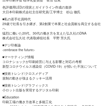
日本印刷学会 標準化委員会 笹沼 信篤
色評価用LEDの現状とガイドライン作成の進捗
大日本印刷株式会社主任研究員/工学博士 杉山 徹氏
■私の若手社員時代
29歳で社長を引き継ぎ、第2創業で本業と社会貢献を両立する会社
へ
猛烈に働いた20代、30代の働き方を支えた弘久社のDNA
株式会社弘久社 代表取締役社長 平野 芳久氏
■デジ印奏論
<embrace the future>
■マーケティング情報
コロナショックが印刷経営に与える影響と対応の考察
新型コロナウイルス感染症（COVID-19）が招いた不況について
■技術トレンド/クロスメディア
規制の動きが強まるクッキー活用
■技術トレンド/グラフィックス
小ロット出版を実現するデジタル印刷
■Education
印刷工場の働き方改革と多能工化