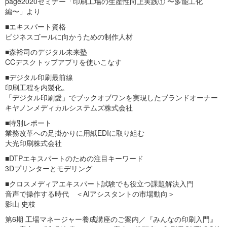
page2020セミナー「印刷工場の生産性向上実践① 〜多能工化
編〜」より
■エキスパート資格
ビジネスゴールに向かうための制作人材
■森裕司のデジタル未来塾
CCデスクトップアプリを使いこなす
■デジタル印刷最前線
印刷工程を内製化。
「デジタル印刷愛」でブックオブワンを実現したブランドオーナー
キヤノンメディカルシステムズ株式会社
■特別レポート
業務改革への足掛かりに用紙EDIに取り組む
大光印刷株式会社
■DTPエキスパートのための注目キーワード
3Dプリンターとモデリング
■クロスメディアエキスパート試験でも役立つ課題解決入門
音声で操作する時代 ＜AIアシスタントの市場動向＞
影山 史枝
第6期 工場マネージャー養成講座のご案内／『みんなの印刷入門』