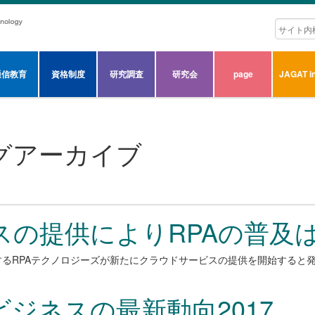
通信教育
資格制度
研究調査
研究会
page
JAGAT in
グアーカイブ
スの提供によりRPAの普及
提供するRPAテクノロジーズが新たにクラウドサービスの提供を開始すると
ジネスの最新動向2017