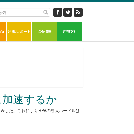
fo
出版/レポート
協会情報
西部支社
は加速するか
発表した。これによりRPAの導入ハードルは