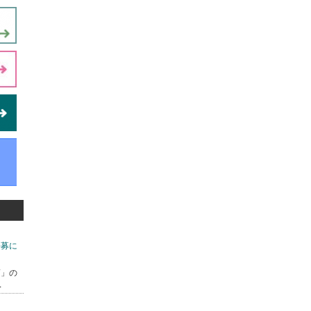
公募に
7」の
.