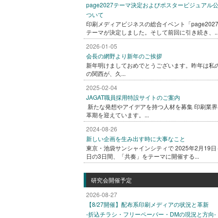
page2027テーマ決定およびポスタービジュアル
ついて
印刷メディアビジネスの総合イベント「page202
テーマが決定しました。そして前回に引き続き、..
2026-01-05
会長の網野より新年のご挨拶
新年明けましておめでとうございます。昨年は私
の関西が、久...
2025-02-04
JAGAT職員採用特設サイトのご案内
新たな発想やアイデアを持つ人材を募集 印刷業界
革期を迎えています。...
2024-08-26
新しい企画を生み出す時に大事なこと
東京・池袋サンシャインシティで 2025年2月19日
日の3日間、「共奏」をテーマに開催する...
研究会開催予定
2026-08-27
【8/27開催】配布系印刷メディアの状況と革新
-折込チラシ・フリーペーパー・DMの現況と方向-