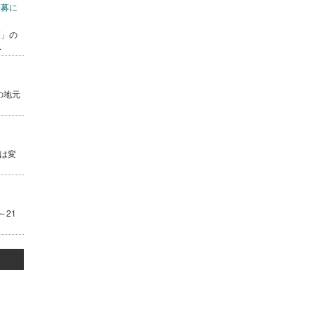
公募に
7」の
.
の地元
は変
～21