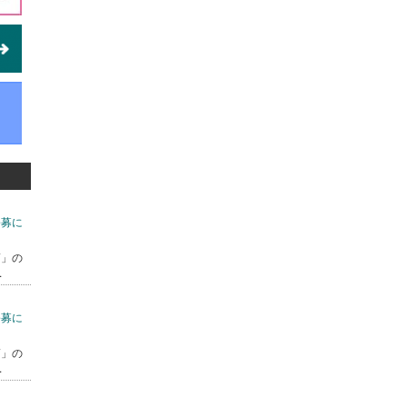
公募に
7」の
.
公募に
7」の
.