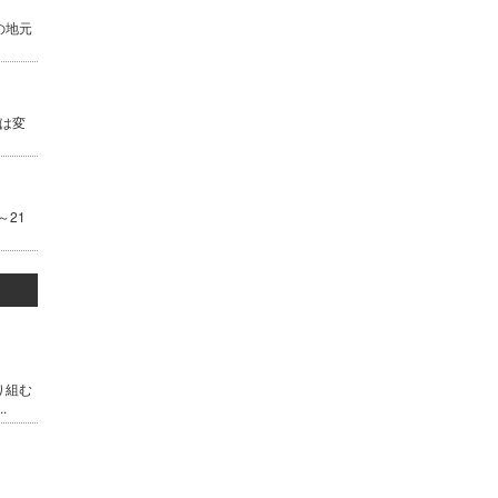
の地元
は変
～21
り組む
.