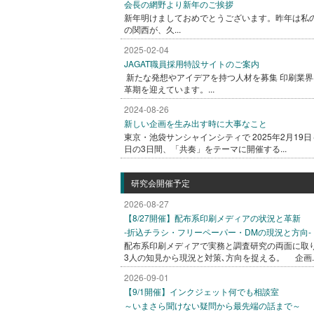
会長の網野より新年のご挨拶
新年明けましておめでとうございます。昨年は私
の関西が、久...
2025-02-04
JAGAT職員採用特設サイトのご案内
新たな発想やアイデアを持つ人材を募集 印刷業界
革期を迎えています。...
2024-08-26
新しい企画を生み出す時に大事なこと
東京・池袋サンシャインシティで 2025年2月19日
日の3日間、「共奏」をテーマに開催する...
研究会開催予定
2026-08-27
【8/27開催】配布系印刷メディアの状況と革新
-折込チラシ・フリーペーパー・DMの現況と方向-
配布系印刷メディアで実務と調査研究の両面に取
3人の知見から現況と対策､方向を捉える。 企画..
2026-09-01
【9/1開催】インクジェット何でも相談室
～いまさら聞けない疑問から最先端の話まで～