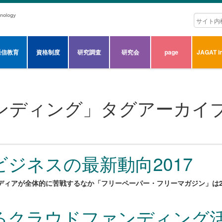
通信教育
資格制度
研究調査
研究会
page
JAGAT in
ンディング
」タグアーカイ
ジネスの最新動向2017
ディアが全体的に苦戦するなか「フリーペーパー・フリーマガジン」は22
るクラウドファンディング