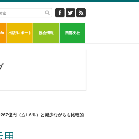
fo
出版/レポート
協会情報
西部支社
ブ
67億円（△1.6％）と減少ながらも比較的
活用