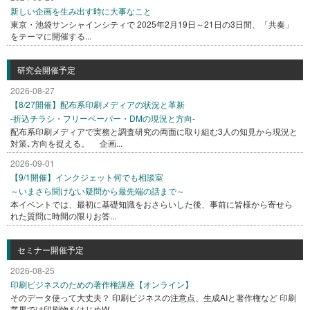
新しい企画を生み出す時に大事なこと
東京・池袋サンシャインシティで 2025年2月19日～21日の3日間、「共奏」
をテーマに開催する...
研究会開催予定
2026-08-27
【8/27開催】配布系印刷メディアの状況と革新
-折込チラシ・フリーペーパー・DMの現況と方向-
配布系印刷メディアで実務と調査研究の両面に取り組む3人の知見から現況と
対策､方向を捉える。 企画...
2026-09-01
【9/1開催】インクジェット何でも相談室
～いまさら聞けない疑問から最先端の話まで～
本イベントでは、最初に基礎知識をおさらいした後、事前に皆様から寄せら
れた質問に時間の限りお答...
セミナー開催予定
2026-08-25
印刷ビジネスのための著作権講座【オンライン】
そのデータ使って大丈夫？ 印刷ビジネスの注意点、生成AIと著作権など 印刷
業界では印刷物をはじめW...