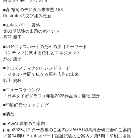
西部支社長 大沢 昭博
■森 裕司のデジタル未来塾 158
Illustratorの文字組み更新
■エキスパート資格
第63期試験の出題のポイント
丹羽 朋子
■DTPエキスパートのための注目キーワード
コンテンツに関する権利とマネジメント
丹羽 朋子
■クロスメディアのトレンドワード
デジタル×空間で広がる屋外広告の未来
影山 史枝
■ニュースラウンジ
「日本タイポグラフィ年鑑2025作品展」開催 ほか
■印刷経営ウォッチング
■消息
■JAGAT事業のご案内
page2026ポスター募集のご案内／JAGAT印刷総合研究会のご案内
／第64期DTPエキスパート認証試験のご案内／第5期「印刷工場長