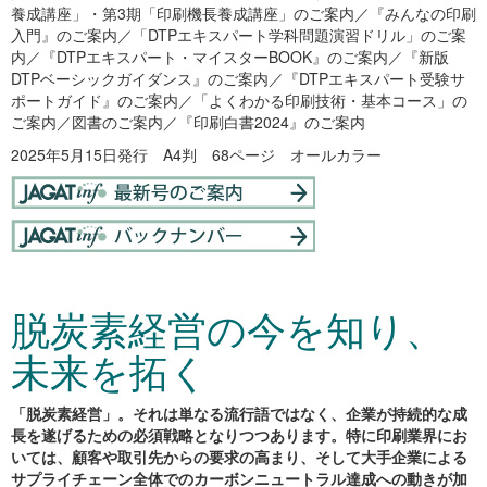
養成講座」・第3期「印刷機長養成講座」のご案内／『みんなの印刷
入門』のご案内／「DTPエキスパート学科問題演習ドリル」のご案
内／『DTPエキスパート・マイスターBOOK』のご案内／『新版
DTPベーシックガイダンス』のご案内／『DTPエキスパート受験サ
ポートガイド』のご案内／「よくわかる印刷技術・基本コース」の
ご案内／図書のご案内／『印刷白書2024』のご案内
2025年5月15日発行 A4判 68ページ オールカラー
脱炭素経営の今を知り、
未来を拓く
「脱炭素経営」。それは単なる流行語ではなく、企業が持続的な成
長を遂げるための必須戦略となりつつあります。特に印刷業界にお
いては、顧客や取引先からの要求の高まり、そして大手企業による
サプライチェーン全体でのカーボンニュートラル達成への動きが加