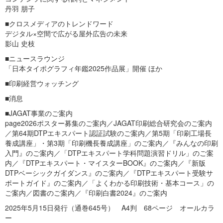
丹羽 朋子
■クロスメディアのトレンドワード
デジタル×空間で広がる屋外広告の未来
影山 史枝
■ニュースラウンジ
「日本タイポグラフィ年鑑2025作品展」開催 ほか
■印刷経営ウォッチング
■消息
■JAGAT事業のご案内
page2026ポスター募集のご案内／JAGAT印刷総合研究会のご案内
／第64期DTPエキスパート認証試験のご案内／第5期「印刷工場長
養成講座」・第3期「印刷機長養成講座」のご案内／『みんなの印刷
入門』のご案内／「DTPエキスパート学科問題演習ドリル」のご案
内／『DTPエキスパート・マイスターBOOK』のご案内／『新版
DTPベーシックガイダンス』のご案内／『DTPエキスパート受験サ
ポートガイド』のご案内／「よくわかる印刷技術・基本コース」の
ご案内／図書のご案内／『印刷白書2024』のご案内
2025年5月15日発行（通巻645号） A4判 68ページ オールカラ
ー