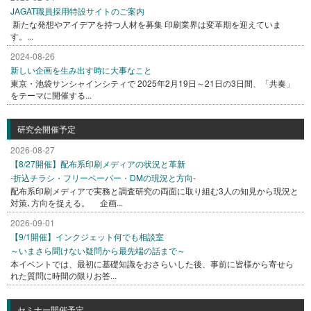
JAGAT職員採用特設サイトのご案内
新たな発想やアイデアを持つ人材を募集 印刷業界は変革期を迎えていま
す。...
2024-08-26
新しい企画を生み出す時に大事なこと
東京・池袋サンシャインシティで 2025年2月19日～21日の3日間、「共奏」
をテーマに開催する...
研究会開催予定
2026-08-27
【8/27開催】配布系印刷メディアの状況と革新
-折込チラシ・フリーペーパー・DMの現況と方向-
配布系印刷メディアで実務と調査研究の両面に取り組む3人の知見から現況と
対策､方向を捉える。 企画...
2026-09-01
【9/1開催】インクジェット何でも相談室
～いまさら聞けない疑問から最先端の話まで～
本イベントでは、最初に基礎知識をおさらいした後、事前に皆様から寄せら
れた質問に時間の限りお答...
セミナー開催予定