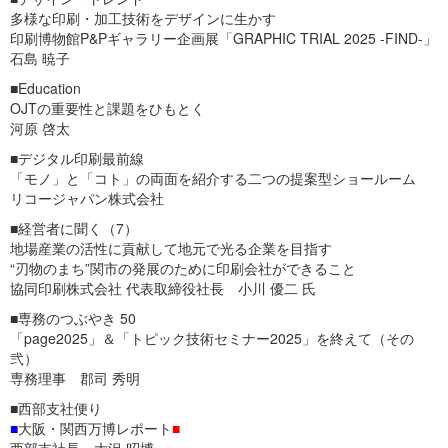
多様な印刷・加工技術をデザインに生かす
印刷博物館P&Pギャラリー企画展「GRAPHIC TRIAL 2025 -FIND-」
石島 暁子
■Education
OJTの重要性と課題をひもとく
河原 啓太
■デジタル印刷最前線
「モノ」と「コト」の両面を紹介する二つの提案型ショールーム
リコージャパン株式会社
■経営者に聞く（7）
地場産業の活性に貢献して地元で光る企業を目指す
“刃物のまち”関市の発展のために印刷会社ができること
協同印刷株式会社 代表取締役社長 小川 優二 氏
■専務のつぶやき 50
「page2025」＆「トピック技術セミナー2025」を終えて（その
弐）
専務理事 郡司 秀明
■西部支社便り
■
大阪・関西万博レポート
■