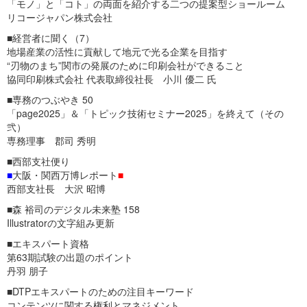
「モノ」と「コト」の両面を紹介する二つの提案型ショールーム
リコージャパン株式会社
■経営者に聞く（7）
地場産業の活性に貢献して地元で光る企業を目指す
“刃物のまち”関市の発展のために印刷会社ができること
協同印刷株式会社 代表取締役社長 小川 優二 氏
■専務のつぶやき 50
「page2025」＆「トピック技術セミナー2025」を終えて（その
弐）
専務理事 郡司 秀明
■西部支社便り
■
大阪・関西万博レポート
■
西部支社長 大沢 昭博
■森 裕司のデジタル未来塾 158
Illustratorの文字組み更新
■エキスパート資格
第63期試験の出題のポイント
丹羽 朋子
■DTPエキスパートのための注目キーワード
コンテンツに関する権利とマネジメント