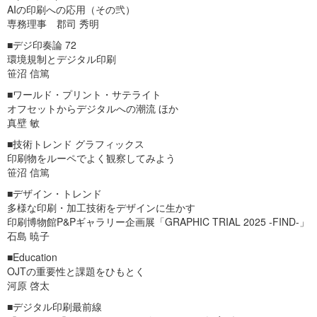
AIの印刷への応用（その弐）
専務理事 郡司 秀明
■デジ印奏論 72
環境規制とデジタル印刷
笹沼 信篤
■ワールド・プリント・サテライト
オフセットからデジタルへの潮流 ほか
真壁 敏
■技術トレンド グラフィックス
印刷物をルーペでよく観察してみよう
笹沼 信篤
■デザイン・トレンド
多様な印刷・加工技術をデザインに生かす
印刷博物館P&Pギャラリー企画展「GRAPHIC TRIAL 2025 -FIND-」
石島 暁子
■Education
OJTの重要性と課題をひもとく
河原 啓太
■デジタル印刷最前線