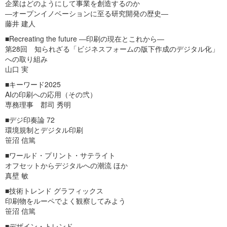
企業はどのようにして事業を創造するのか
―オープンイノベーションに至る研究開発の歴史―
藤井 建人
■Recreating the future ―印刷の現在とこれから―
第28回 知られざる「ビジネスフォームの版下作成のデジタル化」
への取り組み
山口 実
■キーワード2025
AIの印刷への応用（その弐）
専務理事 郡司 秀明
■デジ印奏論 72
環境規制とデジタル印刷
笹沼 信篤
■ワールド・プリント・サテライト
オフセットからデジタルへの潮流 ほか
真壁 敏
■技術トレンド グラフィックス
印刷物をルーペでよく観察してみよう
笹沼 信篤
■デザイン・トレンド