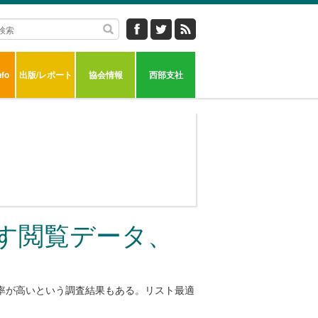
fo
出版/レポート
協会情報
西部支社
す閲覧データ、
封率が高いという調査結果もある。リスト最適