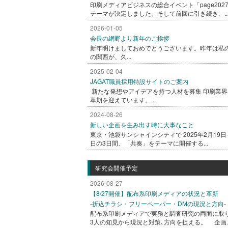
印刷メディアビジネスの総合イベント「page202
テーマが決定しました。そして前回に引き続き、..
2026-01-05
会長の網野より新年のご挨拶
新年明けましておめでとうございます。昨年は私
の関西が、久...
2025-02-04
JAGAT職員採用特設サイトのご案内
新たな発想やアイデアを持つ人材を募集 印刷業界
革期を迎えています。...
2024-08-26
新しい企画を生み出す時に大事なこと
東京・池袋サンシャインシティで 2025年2月19日
日の3日間、「共奏」をテーマに開催する...
研究会開催予定
2026-08-27
【8/27開催】配布系印刷メディアの状況と革新
-折込チラシ・フリーペーパー・DMの現況と方向-
配布系印刷メディアで実務と調査研究の両面に取
3人の知見から現況と対策､方向を捉える。 企画..