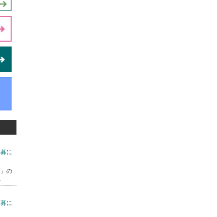
公募に
7」の
.
公募に