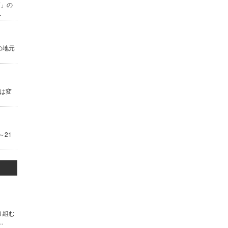
7」の
.
の地元
は変
～21
り組む
.