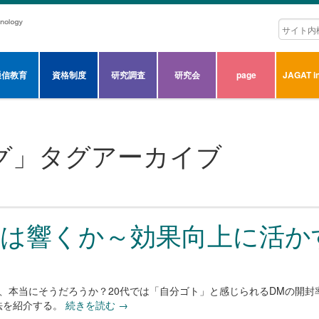
通信教育
資格制度
研究調査
研究会
page
JAGAT in
グ
」タグアーカイブ
Mは響くか～効果向上に活か
、本当にそうだろうか？20代では「自分ゴト」と感じられるDMの開
法を紹介する。
続きを読む
→