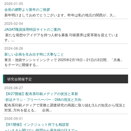
2026-01-05
会長の網野より新年のご挨拶
新年明けましておめでとうございます。昨年は私の地元の関西が、久...
2025-02-04
JAGAT職員採用特設サイトのご案内
新たな発想やアイデアを持つ人材を募集 印刷業界は変革期を迎えていま
す。...
2024-08-26
新しい企画を生み出す時に大事なこと
東京・池袋サンシャインシティで 2025年2月19日～21日の3日間、「共奏」
をテーマに開催する...
研究会開催予定
2026-08-27
【8/27開催】配布系印刷メディアの状況と革新
-折込チラシ・フリーペーパー・DMの現況と方向-
配布系印刷メディアで実務と調査研究の両面に取り組む3人の知見から現況と
対策､方向を捉える。 企画...
2026-09-01
【9/1開催】インクジェット何でも相談室
～いまさら聞けない疑問から最先端の話まで～