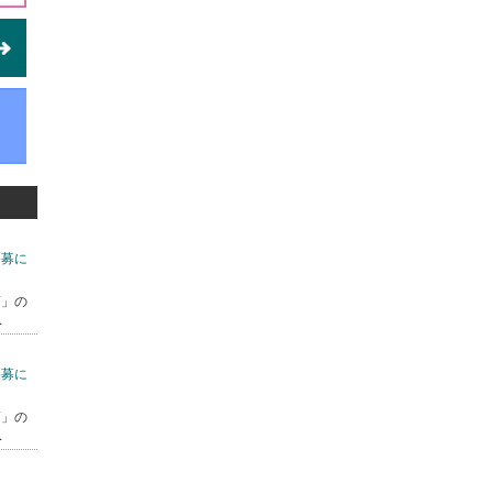
公募に
7」の
.
公募に
7」の
.