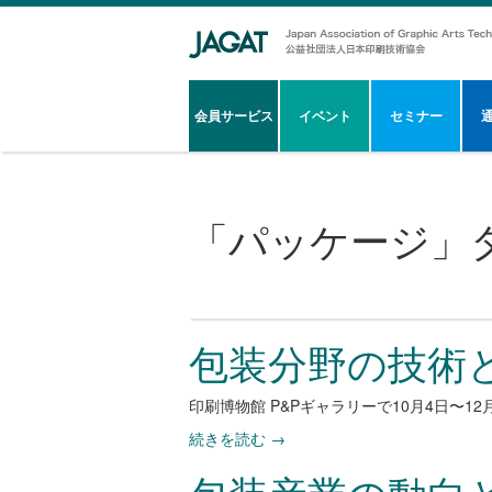
会員サービス
イベント
セミナー
「
パッケージ
」
包装分野の技術
印刷博物館 P&Pギャラリーで10月4日〜
続きを読む
→