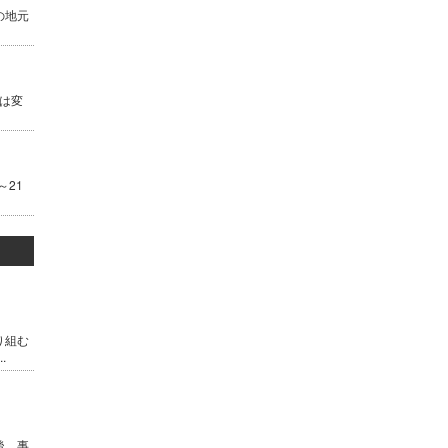
の地元
は変
～21
り組む
.
後、事