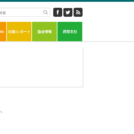
fo
出版/レポート
協会情報
西部支社
る。