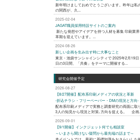
新年明けましておめでとうございます。昨年は私
の関西が、久...
2025-02-04
JAGAT職員採用特設サイトのご案内
新たな発想やアイデアを持つ人材を募集 印刷業界
革期を迎えています。...
2024-08-26
新しい企画を生み出す時に大事なこと
東京・池袋サンシャインシティで 2025年2月19日
日の3日間、「共奏」をテーマに開催する...
研究会開催予定
2026-08-27
【8/27開催】配布系印刷メディアの状況と革新
-折込チラシ・フリーペーパー・DMの現況と方向-
配布系印刷メディアで実務と調査研究の両面に取
3人の知見から現況と対策､方向を捉える。 企画..
2026-09-01
【9/1開催】インクジェット何でも相談室
～いまさら聞けない疑問から最先端の話まで～
本イベントでは、最初に基礎知識をおさらいした