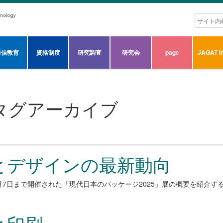
通信教育
資格制度
研究調査
研究会
page
JAGAT in
タグアーカイブ
とデザインの最新動向
12月7日まで開催された「現代日本のパッケージ2025」展の概要を紹介す