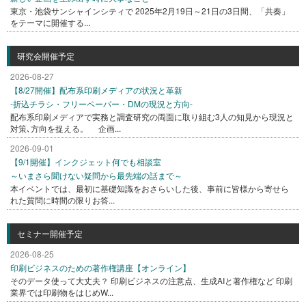
東京・池袋サンシャインシティで 2025年2月19日～21日の3日間、「共奏」
をテーマに開催する...
研究会開催予定
2026-08-27
【8/27開催】配布系印刷メディアの状況と革新
-折込チラシ・フリーペーパー・DMの現況と方向-
配布系印刷メディアで実務と調査研究の両面に取り組む3人の知見から現況と
対策､方向を捉える。 企画...
2026-09-01
【9/1開催】インクジェット何でも相談室
～いまさら聞けない疑問から最先端の話まで～
本イベントでは、最初に基礎知識をおさらいした後、事前に皆様から寄せら
れた質問に時間の限りお答...
セミナー開催予定
2026-08-25
印刷ビジネスのための著作権講座【オンライン】
そのデータ使って大丈夫？ 印刷ビジネスの注意点、生成AIと著作権など 印刷
業界では印刷物をはじめW...