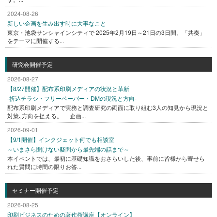
2024-08-26
新しい企画を生み出す時に大事なこと
東京・池袋サンシャインシティで 2025年2月19日～21日の3日間、「共奏」
をテーマに開催する...
研究会開催予定
2026-08-27
【8/27開催】配布系印刷メディアの状況と革新
-折込チラシ・フリーペーパー・DMの現況と方向-
配布系印刷メディアで実務と調査研究の両面に取り組む3人の知見から現況と
対策､方向を捉える。 企画...
2026-09-01
【9/1開催】インクジェット何でも相談室
～いまさら聞けない疑問から最先端の話まで～
本イベントでは、最初に基礎知識をおさらいした後、事前に皆様から寄せら
れた質問に時間の限りお答...
セミナー開催予定
2026-08-25
印刷ビジネスのための著作権講座【オンライン】