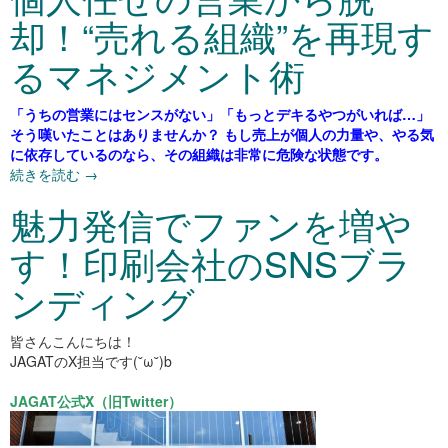
却！“売れる組織”を再現す
るマネジメント術
「うちの営業にはセンスがない」「もっとデキるやつがいれば…」
そう嘆いたことはありませんか？ もし売上が個人の力量や、やる気
に依存しているのなら、その組織は非常に危険な状態です。
続きを読む
→
魅力発信でファンを増や
す！印刷会社のSNSブラ
ンディング
皆さん
こんに
ちは！
JAGATのX担当です(˘ω˘)b
JAGAT公式X（旧Twitter）