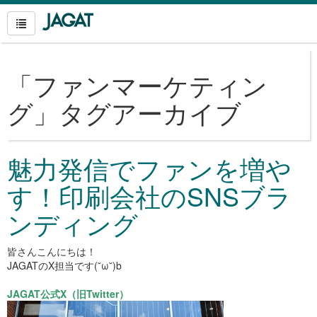
「
ファンマーケティン
グ
」タグアーカイブ
魅力発信でファンを増や
す！印刷会社のSNSブラ
ンディング
皆さん
こんに
ちは！
JAGATのX担当です(˘ω˘)b
JAGAT公式X（旧Twitter）