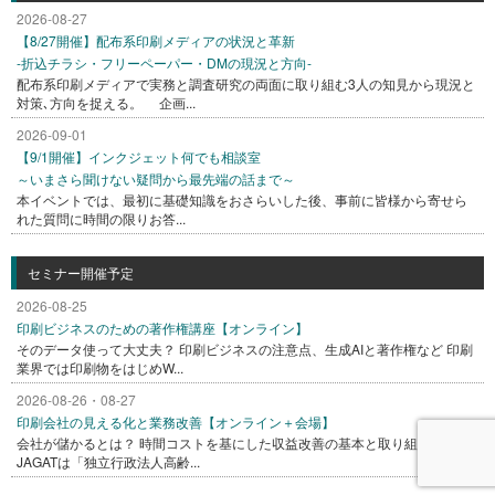
2026-08-27
【8/27開催】配布系印刷メディアの状況と革新
-折込チラシ・フリーペーパー・DMの現況と方向-
配布系印刷メディアで実務と調査研究の両面に取り組む3人の知見から現況と
対策､方向を捉える。 企画...
2026-09-01
【9/1開催】インクジェット何でも相談室
～いまさら聞けない疑問から最先端の話まで～
本イベントでは、最初に基礎知識をおさらいした後、事前に皆様から寄せら
れた質問に時間の限りお答...
セミナー開催予定
2026-08-25
印刷ビジネスのための著作権講座【オンライン】
そのデータ使って大丈夫？ 印刷ビジネスの注意点、生成AIと著作権など 印刷
業界では印刷物をはじめW...
2026-08-26・08-27
印刷会社の見える化と業務改善【オンライン＋会場】
会社が儲かるとは？ 時間コストを基にした収益改善の基本と取り組み方
JAGATは「独立行政法人高齢...
Japan Association of Graphic Arts Technology