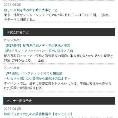
2024-08-26
新しい企画を生み出す時に大事なこと
東京・池袋サンシャインシティで 2025年2月19日～21日の3日間、「共奏」
をテーマに開催する...
研究会開催予定
2026-08-27
【8/27開催】配布系印刷メディアの状況と革新
-折込チラシ・フリーペーパー・DMの現況と方向-
配布系印刷メディアで実務と調査研究の両面に取り組む3人の知見から現況と
対策､方向を捉える。 企画...
2026-09-01
【9/1開催】インクジェット何でも相談室
～いまさら聞けない疑問から最先端の話まで～
本イベントでは、最初に基礎知識をおさらいした後、事前に皆様から寄せら
れた質問に時間の限りお答...
セミナー開催予定
2026-08-25
印刷ビジネスのための著作権講座【オンライン】