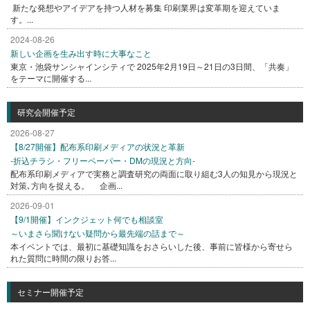
新たな発想やアイデアを持つ人材を募集 印刷業界は変革期を迎えていま
す。...
2024-08-26
新しい企画を生み出す時に大事なこと
東京・池袋サンシャインシティで 2025年2月19日～21日の3日間、「共奏」
をテーマに開催する...
研究会開催予定
2026-08-27
【8/27開催】配布系印刷メディアの状況と革新
-折込チラシ・フリーペーパー・DMの現況と方向-
配布系印刷メディアで実務と調査研究の両面に取り組む3人の知見から現況と
対策､方向を捉える。 企画...
2026-09-01
【9/1開催】インクジェット何でも相談室
～いまさら聞けない疑問から最先端の話まで～
本イベントでは、最初に基礎知識をおさらいした後、事前に皆様から寄せら
れた質問に時間の限りお答...
セミナー開催予定