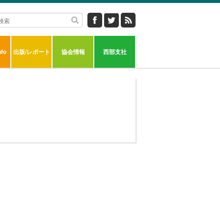
fo
出版/レポート
協会情報
西部支社