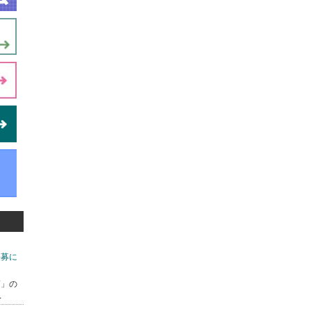
公募に
7」の
.