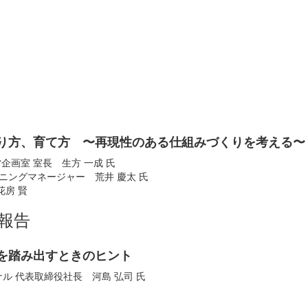
り方、育て方 〜再現性のある仕組みづくりを考える〜
企画室 室長 生方 一成 氏
ニングマネージャー 荒井 慶太 氏
花房 賢
催報告
を踏み出すときのヒント
ル 代表取締役社長 河島 弘司 氏