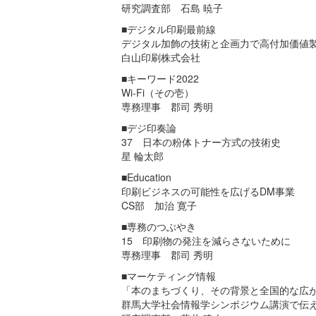
研究調査部 石島 暁子
■デジタル印刷最前線
デジタル加飾の技術と企画力で高付加価値
白山印刷株式会社
■キーワード2022
Wi-Fi（その壱）
専務理事 郡司 秀明
■デジ印奏論
37 日本の粉体トナー方式の技術史
星 輪太郎
■Education
印刷ビジネスの可能性を広げるDM事業
CS部 加治 寛子
■専務のつぶやき
15 印刷物の発注を減らさないために
専務理事 郡司 秀明
■マーケティング情報
「本のまちづくり、その背景と全国的な広
群馬大学社会情報学シンポジウム講演で伝