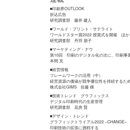
■印刷界OUTLOOK
折込広告
研究調査部 藤井 建人
■ワールド・プリント・サテライト
ワールドスター賞2022 授賞式を開催 ほか
研究調査部 丹羽 朋子
■マーケティング・ナウ
第10回 印刷のデジタル化の次に、印刷事
本間 充
■経営情報
フレームワークの活用（中）
経営資源の価値が競争優位性を持続するた
株式会社GIMS 佐藤 穣
■技術トレンド グラフィックス
デジタル印刷時代の生産管理
研究調査部 花房 賢
■デザイン・トレンド
グラフィックトライアル2022 ‒CHANGE‒
印刷技術の拡張に挑戦する