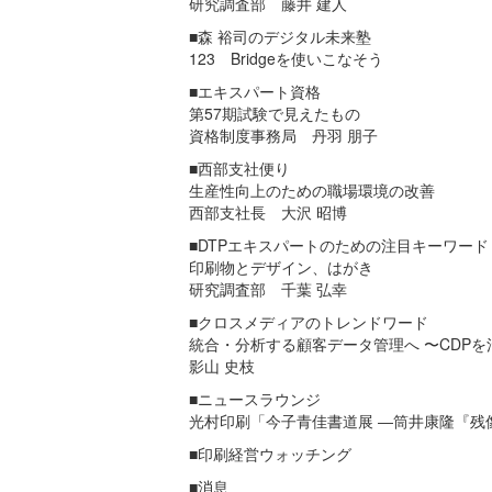
研究調査部 藤井 建人
■森 裕司のデジタル未来塾
123 Bridgeを使いこなそう
■エキスパート資格
第57期試験で見えたもの
資格制度事務局 丹羽 朋子
■西部支社便り
生産性向上のための職場環境の改善
西部支社長 大沢 昭博
■DTPエキスパートのための注目キーワード
印刷物とデザイン、はがき
研究調査部 千葉 弘幸
■クロスメディアのトレンドワード
統合・分析する顧客データ管理へ 〜CDPを
影山 史枝
■ニュースラウンジ
光村印刷「今子青佳書道展 ―筒井康隆『残
■印刷経営ウォッチング
■消息