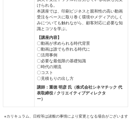
けられる。
本講座では、印刷ビジネスと親和性の高い動画
受注をベースに取り巻く環境やメディアのしく
みについても触れながら、顧客対応に必要な知
識とコツを学ぶ。
【講座内容】
〇動画が求められる時代背景
〇動画は誰でも作れる時代に
〇活用事例
〇必要な最低限の基礎知識
〇時代の潮流
〇コスト
〇見積もりの出し方
講師：重徳 明彦 氏（株式会社シネマチック 代
表取締役 / クリエイティブディレクタ
ー）
※カリキュラム、日程等は諸般の事情により変更となる場合がございます