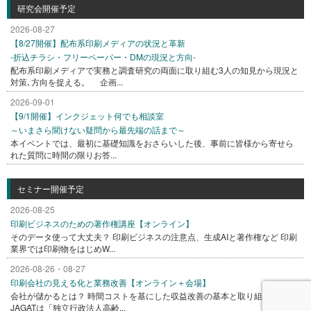
研究会開催予定
2026-08-27
【8/27開催】配布系印刷メディアの状況と革新
-折込チラシ・フリーペーパー・DMの現況と方向-
配布系印刷メディアで実務と調査研究の両面に取り組む3人の知見から現況と
対策､方向を捉える。 企画...
2026-09-01
【9/1開催】インクジェット何でも相談室
～いまさら聞けない疑問から最先端の話まで～
本イベントでは、最初に基礎知識をおさらいした後、事前に皆様から寄せら
れた質問に時間の限りお答...
セミナー開催予定
2026-08-25
印刷ビジネスのための著作権講座【オンライン】
そのデータ使って大丈夫？ 印刷ビジネスの注意点、生成AIと著作権など 印刷
業界では印刷物をはじめW...
2026-08-26・08-27
印刷会社の見える化と業務改善【オンライン＋会場】
会社が儲かるとは？ 時間コストを基にした収益改善の基本と取り組み方
JAGATは「独立行政法人高齢...