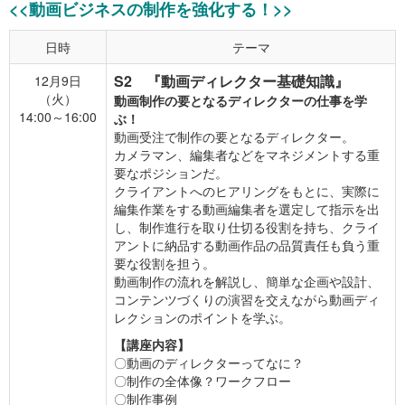
<<動画ビジネスの制作を強化する！>>
日時
テーマ
S2 『動画ディレクター基礎知識』
12月9日
（火）
動画制作の要となるディレクターの仕事を学
14:00～16:00
ぶ！
動画受注で制作の要となるディレクター。
カメラマン、編集者などをマネジメントする重
要なポジションだ。
クライアントへのヒアリングをもとに、実際に
編集作業をする動画編集者を選定して指示を出
し、制作進行を取り仕切る役割を持ち、クライ
アントに納品する動画作品の品質責任も負う重
要な役割を担う。
動画制作の流れを解説し、簡単な企画や設計、
コンテンツづくりの演習を交えながら動画ディ
レクションのポイントを学ぶ。
【講座内容】
〇動画のディレクターってなに？
〇制作の全体像？ワークフロー
〇制作事例