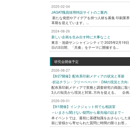
2025-02-04
JAGAT職員採用特設サイトのご案内
新たな発想やアイデアを持つ人材を募集 印刷業界
革期を迎えています。...
2024-08-26
新しい企画を生み出す時に大事なこと
東京・池袋サンシャインシティで 2025年2月19日
日の3日間、「共奏」をテーマに開催する...
研究会開催予定
2026-08-27
【8/27開催】配布系印刷メディアの状況と革新
-折込チラシ・フリーペーパー・DMの現況と方向-
配布系印刷メディアで実務と調査研究の両面に取
3人の知見から現況と対策､方向を捉える。 企画..
2026-09-01
【9/1開催】インクジェット何でも相談室
～いまさら聞けない疑問から最先端の話まで～
本イベントでは、最初に基礎知識をおさらいした
前に皆様から寄せられた質問に時間の限りお答...