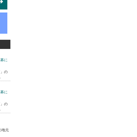
公募に
7」の
.
公募に
7」の
.
の地元