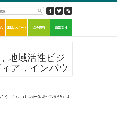
fo
出版/レポート
協会情報
西部支社
，地域活性ビジ
ディア，インバウ
もらう。さらには地域一体型の工場見学によ