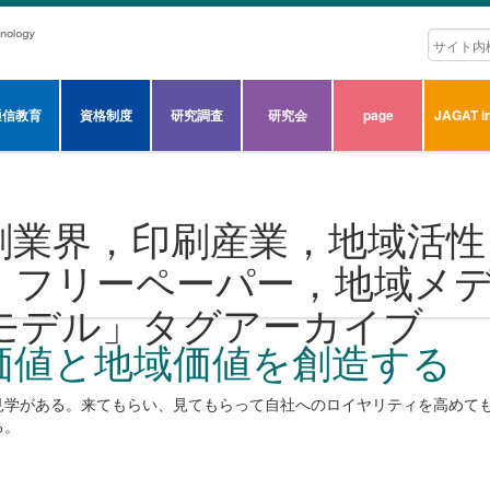
通信教育
資格制度
研究調査
研究会
page
JAGAT in
刷業界，印刷産業，地域活性
，フリーペーパー，地域メ
モデル
」タグアーカイブ
価値と地域価値を創造する
見学がある。来てもらい、見てもらって自社へのロイヤリティを高めて
る。