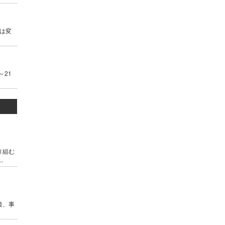
は変
～21
り組む
.
後、事