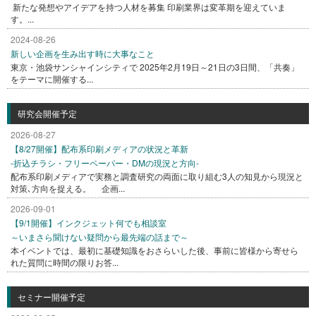
新たな発想やアイデアを持つ人材を募集 印刷業界は変革期を迎えていま
す。...
2024-08-26
新しい企画を生み出す時に大事なこと
東京・池袋サンシャインシティで 2025年2月19日～21日の3日間、「共奏」
をテーマに開催する...
研究会開催予定
2026-08-27
【8/27開催】配布系印刷メディアの状況と革新
-折込チラシ・フリーペーパー・DMの現況と方向-
配布系印刷メディアで実務と調査研究の両面に取り組む3人の知見から現況と
対策､方向を捉える。 企画...
2026-09-01
【9/1開催】インクジェット何でも相談室
～いまさら聞けない疑問から最先端の話まで～
本イベントでは、最初に基礎知識をおさらいした後、事前に皆様から寄せら
れた質問に時間の限りお答...
セミナー開催予定