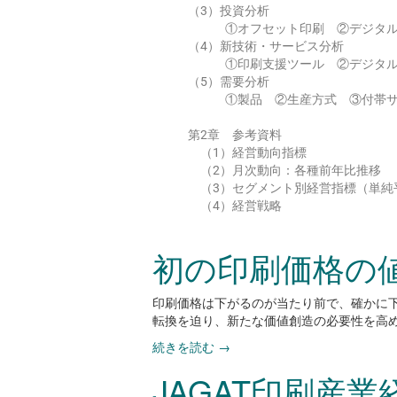
（3）投資分析
①オフセット印刷 ②デジタル
（4）新技術・サービス分析
①印刷支援ツール ②デジタル
（5）需要分析
①製品 ②生産方式 ③付帯サ
第2章 参考資料
（1）経営動向指標
（2）月次動向：各種前年比推移
（3）セグメント別経営指標（単純
（4）経営戦略
初の印刷価格の
印刷価格は下がるのが当たり前で、確かに下
転換を迫り、新たな価値創造の必要性を高
続きを読む
→
JAGAT印刷産業