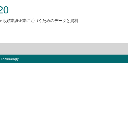
20
積から好業績企業に近づくためのデータと資料
s Technology