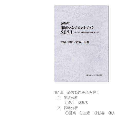
第1章 経営動向を読み解く
（1）業績分析
①P/L ②B/S
（2）戦略分析
①営業 ②生産 ③顧客 ④人