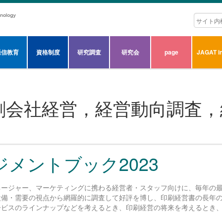
通信教育
資格制度
研究調査
研究会
page
JAGAT in
刷会社経営，経営動向調査，
ジメントブック2023
ネージャー、マーケティングに携わる経営者・スタッフ向けに、毎年の
設備・需要の視点から網羅的に調査して好評を博し、印刷経営書の長年
ービスのラインナップなどを考えるとき、印刷経営の将来を考えるとき