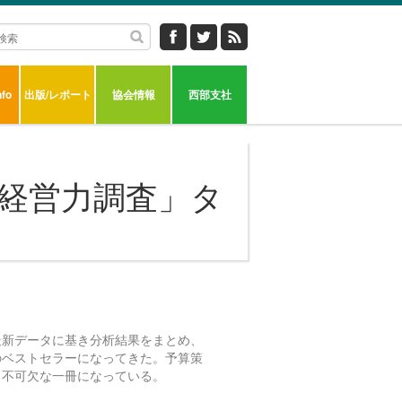
fo
出版/レポート
協会情報
西部支社
経営力調査
」タ
最新データに基き分析結果をまとめ、
のベストセラーになってきた。予算策
、不可欠な一冊になっている。