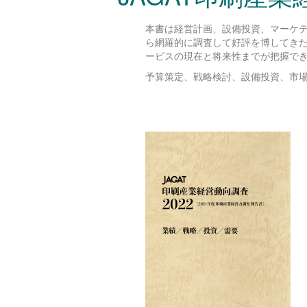
本書は経営計画、設備投資、マーケ
ら網羅的に調査して好評を博してき
ービスの現在と将来性までが把握で
予算策定、戦略検討、設備投資、市