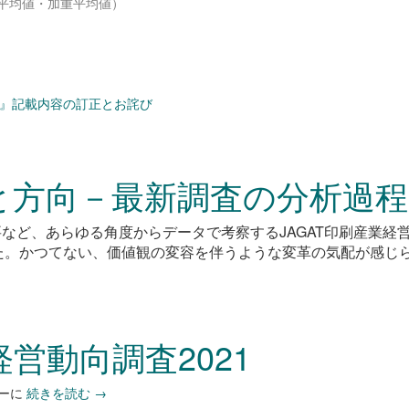
平均値・加重平均値）
022』記載内容の訂正とお詫び
と方向－最新調査の分析過
需要など、あらゆる角度からデータで考察するJAGAT印刷産業経
た。かつてない、価値観の変容を伴うような変革の気配が感じ
経営動向調査2021
ーに
続きを読む
→