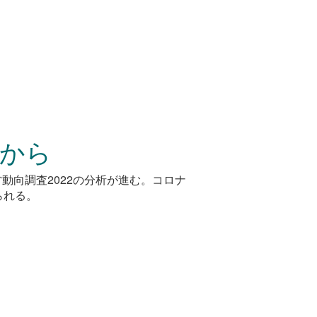
程から
営動向調査2022の分析が進む。コロナ
られる。