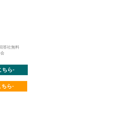
査回答社無料
協会
はこちら-
はこちら-