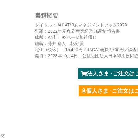
書籍概要
タイトル：JAGAT印刷マネジメントブック2023
副題：2022年度 印刷産業経営力調査 報告書
体裁：A4判、92ページ無線綴じ
編著：藤井 建人、花房 賢
定価（税込）：15,400円／JAGAT会員7,700円／調
発行：2023年10月4日、公益社団法人日本印刷技術
法人さま -ご注文
個人さま -ご注文
材