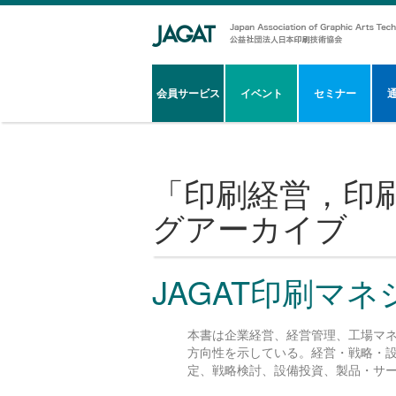
会員サービス
イベント
セミナー
「
印刷経営，印
グアーカイブ
JAGAT印刷マネ
本書は企業経営、経営管理、工場マ
方向性を示している。経営・戦略・
定、戦略検討、設備投資、製品・サ