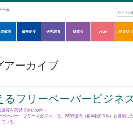
通信教育
資格制度
研究調査
研究会
page
JAGAT in
グアーカイブ
えるフリーペーパービジネ
245社協賛を実現できたのか～
ーペーパー・フリーマガジン」は、2303億円（前年比0.6％）と微減
している。