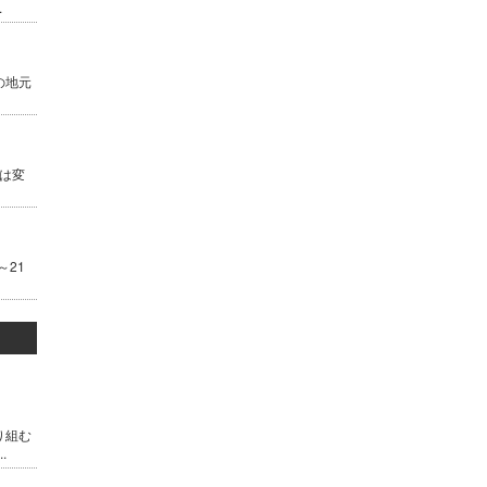
.
の地元
は変
～21
り組む
.