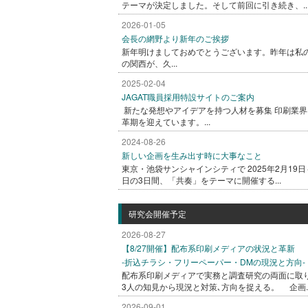
テーマが決定しました。そして前回に引き続き、..
2026-01-05
会長の網野より新年のご挨拶
新年明けましておめでとうございます。昨年は私
の関西が、久...
2025-02-04
JAGAT職員採用特設サイトのご案内
新たな発想やアイデアを持つ人材を募集 印刷業界
革期を迎えています。...
2024-08-26
新しい企画を生み出す時に大事なこと
東京・池袋サンシャインシティで 2025年2月19日
日の3日間、「共奏」をテーマに開催する...
研究会開催予定
2026-08-27
【8/27開催】配布系印刷メディアの状況と革新
-折込チラシ・フリーペーパー・DMの現況と方向-
配布系印刷メディアで実務と調査研究の両面に取
3人の知見から現況と対策､方向を捉える。 企画..
2026-09-01