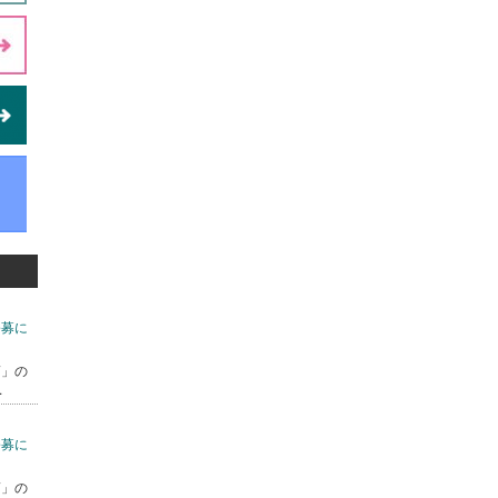
公募に
7」の
.
公募に
7」の