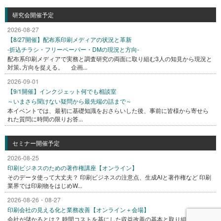
研究会開催予定
2026-08-27
【8/27開催】配布系印刷メディアの状況と革新
-折込チラシ・フリーペーパー・DMの現況と方向-
配布系印刷メディアで実務と調査研究の両面に取り組む3人の知見から現況と
対策､方向を捉える。 企画...
2026-09-01
【9/1開催】インクジェット何でも相談室
～いまさら聞けない疑問から最先端の話まで～
本イベントでは、最初に基礎知識をおさらいした後、事前に皆様から寄せら
れた質問に時間の限りお答...
セミナー開催予定
2026-08-25
印刷ビジネスのための著作権講座【オンライン】
そのデータ使って大丈夫？ 印刷ビジネスの注意点、生成AIと著作権など 印刷
業界では印刷物をはじめW...
2026-08-26・08-27
印刷会社の見える化と業務改善【オンライン＋会場】
会社が儲かるとは？ 時間コストを基にした収益改善の基本と取り組み方