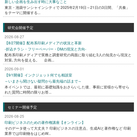
新しい企画を生み出す時に大事なこと
東京・池袋サンシャインシティで 2025年2月19日～21日の3日間、「共奏」
をテーマに開催する...
研究会開催予定
2026-08-27
【8/27開催】配布系印刷メディアの状況と革新
-折込チラシ・フリーペーパー・DMの現況と方向-
配布系印刷メディアで実務と調査研究の両面に取り組む3人の知見から現況と
対策､方向を捉える。 企画...
2026-09-01
【9/1開催】インクジェット何でも相談室
～いまさら聞けない疑問から最先端の話まで～
本イベントでは、最初に基礎知識をおさらいした後、事前に皆様から寄せら
れた質問に時間の限りお答...
セミナー開催予定
2026-08-25
印刷ビジネスのための著作権講座【オンライン】
そのデータ使って大丈夫？ 印刷ビジネスの注意点、生成AIと著作権など 印刷
業界では印刷物をはじめW...