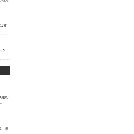
は変
～21
り組む
.
後、事