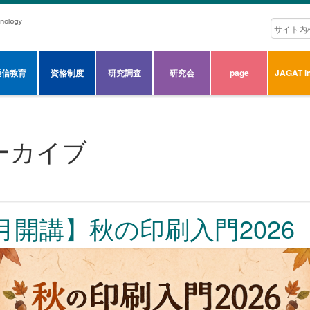
通信教育
資格制度
研究調査
研究会
page
JAGAT in
ーカイブ
月開講】秋の印刷入門2026