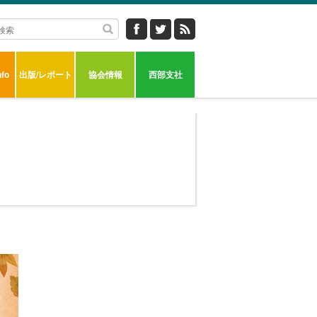
fo
出版/レポート
協会情報
西部支社