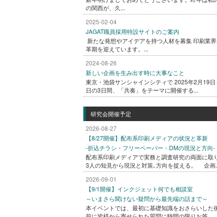
の関西が、久...
2025-02-04
JAGAT職員採用特設サイトのご案内
新たな発想やアイデアを持つ人材を募集 印刷業界
革期を迎えています。...
2024-08-26
新しい企画を生み出す時に大事なこと
東京・池袋サンシャインシティで 2025年2月19日
日の3日間、「共奏」をテーマに開催する...
研究会開催予定
2026-08-27
【8/27開催】配布系印刷メディアの状況と革新
-折込チラシ・フリーペーパー・DMの現況と方向-
配布系印刷メディアで実務と調査研究の両面に取
3人の知見から現況と対策､方向を捉える。 企画..
2026-09-01
【9/1開催】インクジェット何でも相談室
～いまさら聞けない疑問から最先端の話まで～
本イベントでは、最初に基礎知識をおさらいした
前に皆様から寄せられた質問に時間の限りお答...