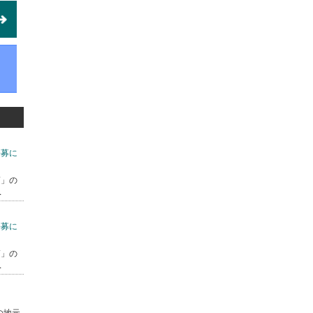
公募に
7」の
.
公募に
7」の
.
の地元