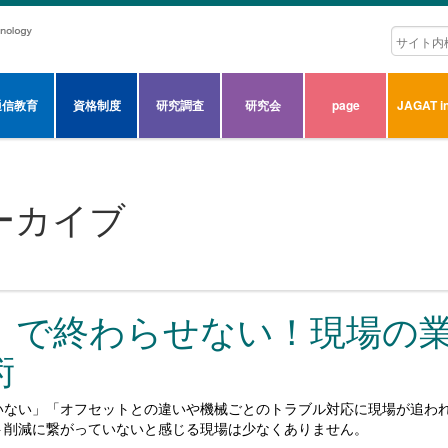
通信教育
資格制度
研究調査
研究会
page
JAGAT in
ーカイブ
」で終わらせない！現場の
術
いない」「オフセットとの違いや機械ごとのトラブル対応に現場が追わ
ト削減に繋がっていないと感じる現場は少なくありません。