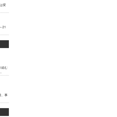
は変
～21
り組む
.
後、事