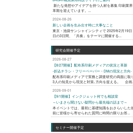
新たな発想やアイデアを持つ人材を募集 印刷業界
革期を迎えています。...
2024-08-26
新しい企画を生み出す時に大事なこと
東京・池袋サンシャインシティで 2025年2月19日
日の3日間、「共奏」をテーマに開催する...
研究会開催予定
2026-08-27
【8/27開催】配布系印刷メディアの状況と革新
-折込チラシ・フリーペーパー・DMの現況と方向-
配布系印刷メディアで実務と調査研究の両面に取
3人の知見から現況と対策､方向を捉える。 企画..
2026-09-01
【9/1開催】インクジェット何でも相談室
～いまさら聞けない疑問から最先端の話まで～
本イベントでは、最初に基礎知識をおさらいした
前に皆様から寄せられた質問に時間の限りお答...
セミナー開催予定