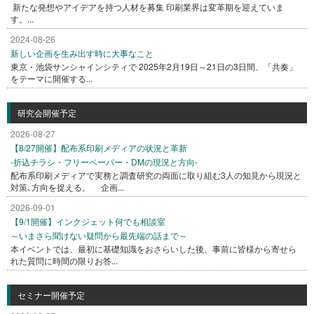
新たな発想やアイデアを持つ人材を募集 印刷業界は変革期を迎えていま
す。...
2024-08-26
新しい企画を生み出す時に大事なこと
東京・池袋サンシャインシティで 2025年2月19日～21日の3日間、「共奏」
をテーマに開催する...
研究会開催予定
2026-08-27
【8/27開催】配布系印刷メディアの状況と革新
-折込チラシ・フリーペーパー・DMの現況と方向-
配布系印刷メディアで実務と調査研究の両面に取り組む3人の知見から現況と
対策､方向を捉える。 企画...
2026-09-01
【9/1開催】インクジェット何でも相談室
～いまさら聞けない疑問から最先端の話まで～
本イベントでは、最初に基礎知識をおさらいした後、事前に皆様から寄せら
れた質問に時間の限りお答...
セミナー開催予定