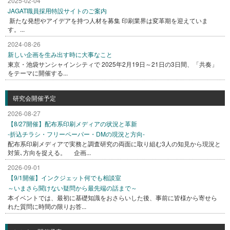
2025-02-04
JAGAT職員採用特設サイトのご案内
新たな発想やアイデアを持つ人材を募集 印刷業界は変革期を迎えていま
す。...
2024-08-26
新しい企画を生み出す時に大事なこと
東京・池袋サンシャインシティで 2025年2月19日～21日の3日間、「共奏」
をテーマに開催する...
研究会開催予定
2026-08-27
【8/27開催】配布系印刷メディアの状況と革新
-折込チラシ・フリーペーパー・DMの現況と方向-
配布系印刷メディアで実務と調査研究の両面に取り組む3人の知見から現況と
対策､方向を捉える。 企画...
2026-09-01
【9/1開催】インクジェット何でも相談室
～いまさら聞けない疑問から最先端の話まで～
本イベントでは、最初に基礎知識をおさらいした後、事前に皆様から寄せら
れた質問に時間の限りお答...