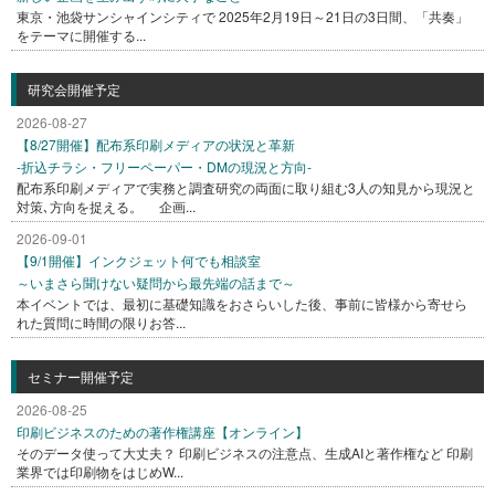
東京・池袋サンシャインシティで 2025年2月19日～21日の3日間、「共奏」
をテーマに開催する...
研究会開催予定
2026-08-27
【8/27開催】配布系印刷メディアの状況と革新
-折込チラシ・フリーペーパー・DMの現況と方向-
配布系印刷メディアで実務と調査研究の両面に取り組む3人の知見から現況と
対策､方向を捉える。 企画...
2026-09-01
【9/1開催】インクジェット何でも相談室
～いまさら聞けない疑問から最先端の話まで～
本イベントでは、最初に基礎知識をおさらいした後、事前に皆様から寄せら
れた質問に時間の限りお答...
セミナー開催予定
2026-08-25
印刷ビジネスのための著作権講座【オンライン】
そのデータ使って大丈夫？ 印刷ビジネスの注意点、生成AIと著作権など 印刷
業界では印刷物をはじめW...