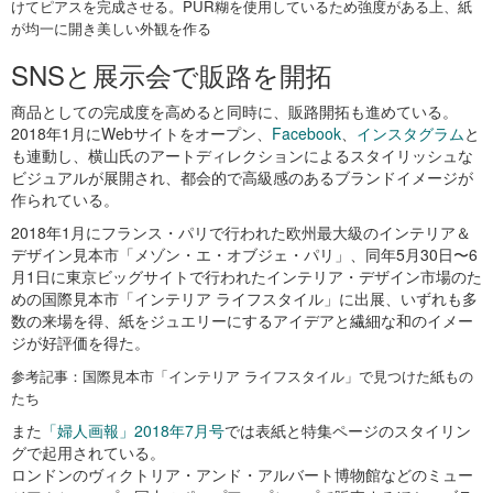
けてピアスを完成させる。PUR糊を使用しているため強度がある上、紙
が均一に開き美しい外観を作る
SNSと展示会で販路を開拓
商品としての完成度を高めると同時に、販路開拓も進めている。
2018年1月にWebサイトをオープン、
Facebook
、
インスタグラム
と
も連動し、横山氏のアートディレクションによるスタイリッシュな
ビジュアルが展開され、都会的で高級感のあるブランドイメージが
作られている。
2018年1月にフランス・パリで行われた欧州最大級のインテリア＆
デザイン見本市「メゾン・エ・オブジェ・パリ」、同年5月30日〜6
月1日に東京ビッグサイトで行われたインテリア・デザイン市場のた
めの国際見本市「インテリア ライフスタイル」に出展、いずれも多
数の来場を得、紙をジュエリーにするアイデアと繊細な和のイメー
ジが好評価を得た。
参考記事：国際見本市「インテリア ライフスタイル」で見つけた紙もの
たち
また
「婦人画報」2018年7月号
では表紙と特集ページのスタイリン
グで起用されている。
ロンドンのヴィクトリア・アンド・アルバート博物館などのミュー