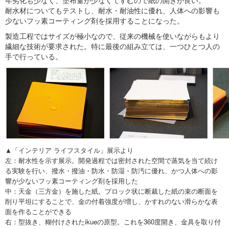
年劣化も少なく、塗布量が少なくてすむので紙の開きが良い。
耐水材についてもテストし、耐水・耐油性に優れ、人体への影響も
少ないフッ素コーティング剤を採用することになった。
製造工程ではサイズが極小なので、従来の機械を使いながらもより
繊細な技術が要求された。特に最後の組み立ては、一つひとつ人の
手で行っている。
▲「インテリア ライフスタイル」展示より
左：耐水性を示す展示。開発過程では密封された空間で蒸気を当て続け
る実験を行い、撥水・撥油・防水・防湿・防汚に優れ、かつ人体への影
響が少ないフッ素コーティング剤を採用した
中：天金（三方金）を施した紙。ブロック状に断裁した紙の束の断面を
削り平坦にすることで、金の付着強度が増し、かすれのない滑らかな表
面を作ることができる
右：型抜き、糊付けされたikueの原型。これを360度開き、金具を取り付