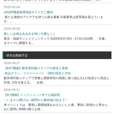
2025-02-04
JAGAT職員採用特設サイトのご案内
新たな発想やアイデアを持つ人材を募集 印刷業界は変革期を迎えていま
す。...
2024-08-26
新しい企画を生み出す時に大事なこと
東京・池袋サンシャインシティで 2025年2月19日～21日の3日間、「共奏」
をテーマに開催する...
研究会開催予定
2026-08-27
【8/27開催】配布系印刷メディアの状況と革新
-折込チラシ・フリーペーパー・DMの現況と方向-
配布系印刷メディアで実務と調査研究の両面に取り組む3人の知見から現況と
対策､方向を捉える。 企画...
2026-09-01
【9/1開催】インクジェット何でも相談室
～いまさら聞けない疑問から最先端の話まで～
本イベントでは、最初に基礎知識をおさらいした後、事前に皆様から寄せら
れた質問に時間の限りお答...