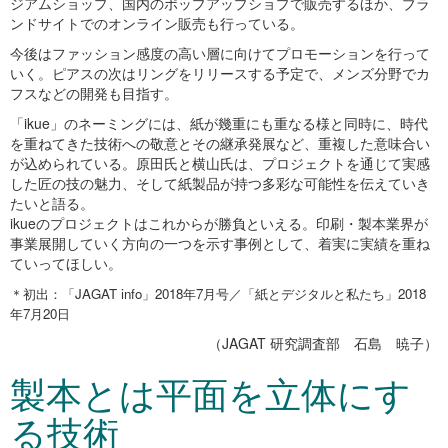
ジアムショップ、国内のポップアップショプで販売するほか、ブラ
ンドサイトでのオンライン販売も行っている。
今後はファッション感度の高い層に向けてプロモーションを行って
いく。ピアスの次はリングをリリースする予定で、メンズ分野でカ
フスなどの開発も目指す。
「ikue」のネーミングには、紙が幾重にも重なる様と同時に、時代
を重ねてきた技術への敬意とその継承発展など、重複した意味合い
が込められている。原田氏と横山氏は、プロジェクトを通じて実感
した匠の技の魅力、そして紙製品が持つ多彩な可能性を伝えていき
たいと語る。
ikueのプロジェクトはこれからが勝負といえる。印刷・製本業界が
事業展開していく方向の一つを示す事例として、着実に実績を重ね
ていってほしい。
＊初出：「JAGAT info」2018年7月号／「紙とデジタルと私たち」2018
年7月20日
（JAGAT 研究調査部 石島 暁子）
製本とは平面を立体にす
る技術