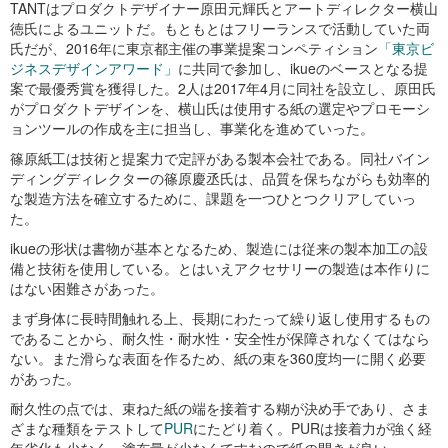
TANTはプロダクトデザイナー原田元輝氏とアートディレクター横山
徳氏によるユニットだ。もともとはフリーランスで活動していた両
氏だが、2016年に東京都主催の事業提案コンペティション
「東京ビ
ジネスデザインアワード」
に共同で参加し、ikueのベースとなる提
案で最優秀賞を獲得した。2人は2017年4月に同社を設立し、原田氏
がプロダクトデザインを、横山氏は使用する紙の選定やプロモーシ
ョンツールの作成を主に担当し、事業化を進めていった。
篠原紙工は技術と提案力で定評がある製本会社である。同社バイン
ディングディレクターの篠原慶丞氏は、品質を保ちながらも効率的
な製造方法を確立するために、課題を一つひとつクリアしていっ
た。
ikueの形状は書物が基本となるため、製造には従来の製本加工の設
備と技術を使用している。とはいえアクセサリーの製造は本作りに
はない困難さがあった。
まず身体に長時間触れる上、長期にわたって繰り返し使用するもの
であることから、耐久性・耐水性・安全性が保障されなくてはなら
ない。また滑らな表面を作るため、紙の束を360度均一に開く必要
があった。
耐久性の点では、束ねた紙の端を接着する糊が決め手であり、さま
ざまな種類をテストして
PUR
にたどり着く。PURは接着力が強く経