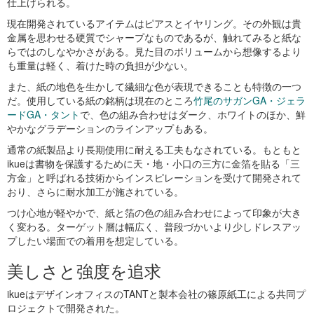
仕上げられる。
現在開発されているアイテムはピアスとイヤリング。その外観は貴
金属を思わせる硬質でシャープなものであるが、触れてみると紙な
らではのしなやかさがある。見た目のボリュームから想像するより
も重量は軽く、着けた時の負担が少ない。
また、紙の地色を生かして繊細な色が表現できることも特徴の一つ
だ。使用している紙の銘柄は現在のところ
竹尾のサガンGA・ジェラ
ードGA・タント
で、色の組み合わせはダーク、ホワイトのほか、鮮
やかなグラデーションのラインアップもある。
通常の紙製品より長期使用に耐える工夫もなされている。もともと
ikueは書物を保護するために天・地・小口の三方に金箔を貼る「三
方金」と呼ばれる技術からインスピレーションを受けて開発されて
おり、さらに耐水加工が施されている。
つけ心地が軽やかで、紙と箔の色の組み合わせによって印象が大き
く変わる。ターゲット層は幅広く、普段づかいより少しドレスアッ
プしたい場面での着用を想定している。
美しさと強度を追求
ikueはデザインオフィスのTANTと製本会社の篠原紙工による共同プ
ロジェクトで開発された。