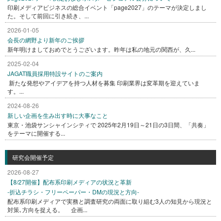
印刷メディアビジネスの総合イベント「page2027」のテーマが決定しまし
た。そして前回に引き続き、...
2026-01-05
会長の網野より新年のご挨拶
新年明けましておめでとうございます。昨年は私の地元の関西が、久...
2025-02-04
JAGAT職員採用特設サイトのご案内
新たな発想やアイデアを持つ人材を募集 印刷業界は変革期を迎えていま
す。...
2024-08-26
新しい企画を生み出す時に大事なこと
東京・池袋サンシャインシティで 2025年2月19日～21日の3日間、「共奏」
をテーマに開催する...
研究会開催予定
2026-08-27
【8/27開催】配布系印刷メディアの状況と革新
-折込チラシ・フリーペーパー・DMの現況と方向-
配布系印刷メディアで実務と調査研究の両面に取り組む3人の知見から現況と
対策､方向を捉える。 企画...