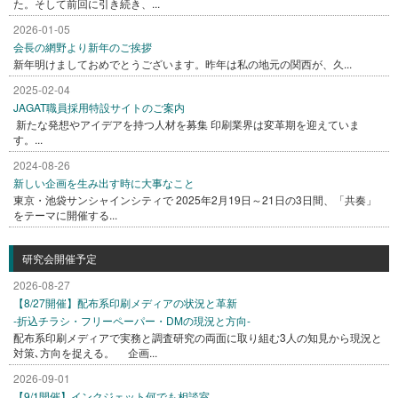
た。そして前回に引き続き、...
2026-01-05
会長の網野より新年のご挨拶
新年明けましておめでとうございます。昨年は私の地元の関西が、久...
2025-02-04
JAGAT職員採用特設サイトのご案内
新たな発想やアイデアを持つ人材を募集 印刷業界は変革期を迎えていま
す。...
2024-08-26
新しい企画を生み出す時に大事なこと
東京・池袋サンシャインシティで 2025年2月19日～21日の3日間、「共奏」
をテーマに開催する...
研究会開催予定
2026-08-27
【8/27開催】配布系印刷メディアの状況と革新
-折込チラシ・フリーペーパー・DMの現況と方向-
配布系印刷メディアで実務と調査研究の両面に取り組む3人の知見から現況と
対策､方向を捉える。 企画...
2026-09-01
【9/1開催】インクジェット何でも相談室