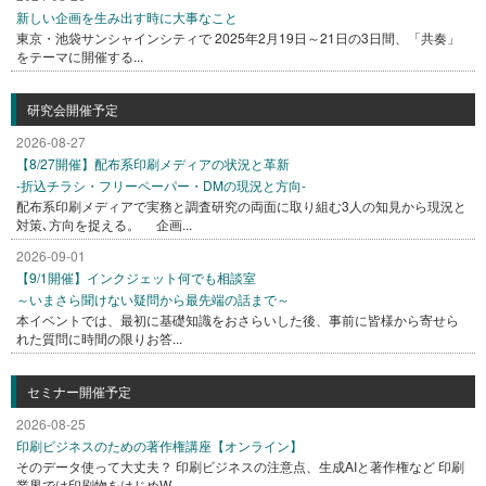
新しい企画を生み出す時に大事なこと
東京・池袋サンシャインシティで 2025年2月19日～21日の3日間、「共奏」
をテーマに開催する...
研究会開催予定
2026-08-27
【8/27開催】配布系印刷メディアの状況と革新
-折込チラシ・フリーペーパー・DMの現況と方向-
配布系印刷メディアで実務と調査研究の両面に取り組む3人の知見から現況と
対策､方向を捉える。 企画...
2026-09-01
【9/1開催】インクジェット何でも相談室
～いまさら聞けない疑問から最先端の話まで～
本イベントでは、最初に基礎知識をおさらいした後、事前に皆様から寄せら
れた質問に時間の限りお答...
セミナー開催予定
2026-08-25
印刷ビジネスのための著作権講座【オンライン】
そのデータ使って大丈夫？ 印刷ビジネスの注意点、生成AIと著作権など 印刷
業界では印刷物をはじめW...