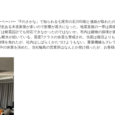
ーペーパー『Fのさかな』で知られる七尾市の石川印刷と連絡が取れた
歴史ある木造家屋が多いので影響が甚大になった。地震直後の一帯は異様
ては耐震設計でも対応できなかったのではないか。市内は建物の損壊が
も断水が続いている。震度7クラスの余震も警戒され、当面は復旧より
倒壊を免れたが、社内はしばらくかたづけようもない。重量機械もズレ
月中の休業を決めた。当社輪島の営業所はなんとか焼け残ったが、お客様