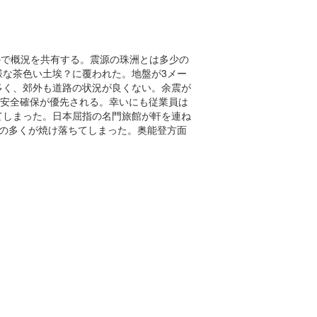
ので概況を共有する。震源の珠洲とは多少の
な茶色い土埃？に覆われた。地盤が3メー
多く、郊外も道路の状況が良くない。余震が
も安全確保が優先される。幸いにも従業員は
てしまった。日本屈指の名門旅館が軒を連ね
の多くが焼け落ちてしまった。奥能登方面