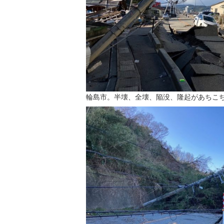
輪島市。半壊、全壊、陥没、隆起があちこ