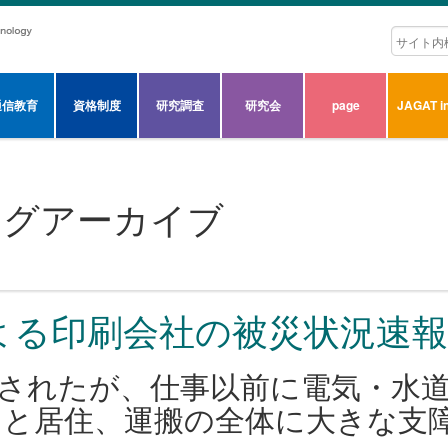
通信教育
資格制度
研究調査
研究会
page
JAGAT in
タグアーカイブ
よる印刷会社の被災状況速報
されたが、仕事以前に電気・水
と居住、運搬の全体に大きな支