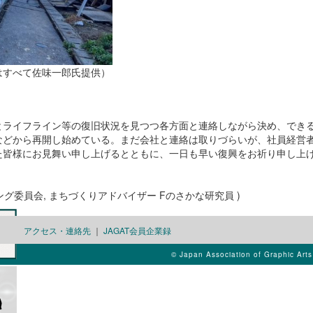
はすべて佐味一郎氏提供）
とライフライン等の復旧状況を見つつ各方面と連絡しながら決め、でき
などから再開し始めている。まだ会社と連絡は取りづらいが、社員経営
た皆様にお見舞い申し上げるとともに、一日も早い復興をお祈り申し上
グ委員会, まちづくりアドバイザー Fのさかな研究員 )
アクセス・連絡先
｜
JAGAT会員企業録
© Japan Association of Graphic Art