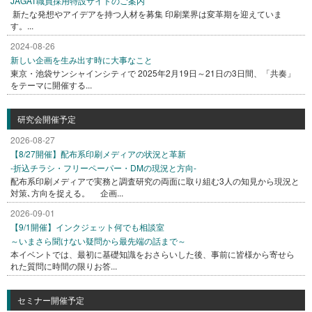
JAGAT職員採用特設サイトのご案内
新たな発想やアイデアを持つ人材を募集 印刷業界は変革期を迎えていま
す。...
2024-08-26
新しい企画を生み出す時に大事なこと
東京・池袋サンシャインシティで 2025年2月19日～21日の3日間、「共奏」
をテーマに開催する...
研究会開催予定
2026-08-27
【8/27開催】配布系印刷メディアの状況と革新
-折込チラシ・フリーペーパー・DMの現況と方向-
配布系印刷メディアで実務と調査研究の両面に取り組む3人の知見から現況と
対策､方向を捉える。 企画...
2026-09-01
【9/1開催】インクジェット何でも相談室
～いまさら聞けない疑問から最先端の話まで～
本イベントでは、最初に基礎知識をおさらいした後、事前に皆様から寄せら
れた質問に時間の限りお答...
セミナー開催予定