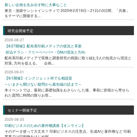
新しい企画を生み出す時に大事なこと
東京・池袋サンシャインシティで 2025年2月19日～21日の3日間、「共奏」
をテーマに開催する...
研究会開催予定
2026-08-27
【8/27開催】配布系印刷メディアの状況と革新
-折込チラシ・フリーペーパー・DMの現況と方向-
配布系印刷メディアで実務と調査研究の両面に取り組む3人の知見から現況と
対策､方向を捉える。 企画...
2026-09-01
【9/1開催】インクジェット何でも相談室
～いまさら聞けない疑問から最先端の話まで～
本イベントでは、最初に基礎知識をおさらいした後、事前に皆様から寄せら
れた質問に時間の限りお答...
セミナー開催予定
2026-08-25
印刷ビジネスのための著作権講座【オンライン】
そのデータ使って大丈夫？ 印刷ビジネスの注意点、生成AIと著作権など 印刷
業界では印刷物をはじめW...