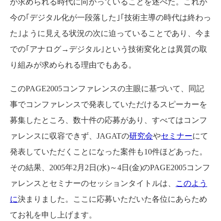
が求められる時代に向かっていることを述べた。これが
今の｢デジタル化が一段落した｣｢技術主導の時代は終わっ
た｣ように見える状況の次に迫っていることであり、今ま
での｢アナログ→デジタル｣という技術変化とは異質の取
り組みが求められる理由でもある。
このPAGE2005コンファレンスの主眼に基づいて、同記
事でコンファレンスで発表していただけるスピーカーを
募集したところ、数十件の応募があり、すべてはコンフ
ァレンスに収容できず、JAGATの
研究会
や
セミナー
にて
発表していただくことになった案件も10件ほどあった。
その結果、2005年2月2日(水)～4日(金)のPAGE2005コンフ
ァレンスとセミナーのセッションタイトルは、
このよう
に
決まりました。ここに応募いただいた各位にあらため
てお礼を申し上げます。