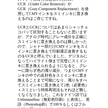
UCR（Under Color Removal）や
GCR（Gray-Component Replacement）を使
用してCMYインキをスミインキに置き換
えるのはご存じですね。
UCRとGCRについてはあまりシャッチョ
コバッて区別することもないと思います
が、アナログ時代にグレー成分を正確に
スミインキに置き換えるのは難しかった
ので、シャドー部だけCMYインキをスミ
インキに置き換えて印刷適正改善するも
のをUCRと呼んでいました。デジタルに
なってハイライト側まで完璧にスミイン
キに置き換えられるようになると、グレ
ーに限らず色の濁り成分、つまりCMYイ
ンキの中での反対色をスミインキに置き
換えることまで可能になり、濁りをすべ
てスミインキに置き換えて2色（必要色）
＋スミという特殊再現法もそれほど難し
くなくなりました。これをドイツ語では
Unbuntaufbau（無彩色印刷）と表現し、英
語（Photoshop的）で100％もしくはフル