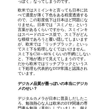
っぽく」なってしまうのです。
欧米ではスミインキと言っても日本に比
べて濃度が薄く下色をある程度透過する
ので、この彩度低下は日本ほど問題にな
りません。日本では「スミノセ」という
言葉があるくらいですから、スミインキ
はスペードのエース並で、スミ下がどん
な模様であろうと覆い隠してしまいます
が、欧米では「リッチブラック」といっ
てスミ下を処理しなくてはいけません。
スミ下をC50～60％くらいの平網にしない
と、下地が透けて見えてしまうのです。
だから欧米ではリッチブラックというス
ミ下処理も代表的なDTP常識と認識され
ています。
デジカメ品質が墨っぽいの本当にデジカ
メのせい？
デジタルカメラが日本に普及しだしたこ
ろ、勉強熱心な人は欧米のDTP関連の専
門書を勉強（真似）していました。例え