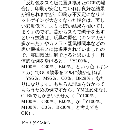
「反対色をスミ版に置き換えたGCRの場
合は、印刷が安定していれば良好な結果
が得られますが、印刷が不安定になりド
ットゲインが大きくなった場合は、著し
い彩度低下、スミっぽい結果を招いてし
まう」のです。昔からスミで調子を出す
という技法は、玩具の原色（キンアカが
多かった）やカメラ・蒸気機関車などの
黒い機械モノには多用されていましたの
で、雰囲気は理解できると思います。具
体的な例を挙げると、「Y100％、
M100％、C30％、Bk0％」という色（キン
アカ）でGCR効果をフルに効かせれば、
「Y95％、M95％、C0％、Bk29％」あた
りになります。もちろん理屈を分かって
もらうための例ですから、YMは変化なし
C=Bkでもかまいません（「Y100％、
M100％、C30％、Bk0％」が「Y100％、
M100％、C0％、Bk30％」と考えても
OK）。