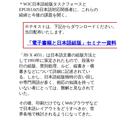
＊W3C日本語組版タスクフォースと
EPUB3.0の日本語対応関係者に、これらの
経緯と今後の課題を聞く。
※テキストは、下記からダウンロードください。
当日配布いたします。
「電子書籍と日本語組版」セミナー資料
「JIS X 4051」は日本語文書の組版方法と
して1993年に策定されたもので、段落や
行の組版、禁則処理、ルビ、縦書き・横
書きなどについて詳細に記述されてい
る。しかし、日本語組版独特の言い回し
や専門用語が多く、相応の知識を持って
いない者にとっては、難解と見なされて
いた。
その後、印刷だけでなくWebブラウザなど
で日本語レイアウトをどうすべきか、世
界各地で検討されるようになってきた。