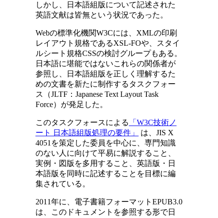
しかし、日本語組版について記述された
英語文献は皆無という状況であった。
Webの標準化機関W3Cには、XMLの印刷
レイアウト規格であるXSL-FOや、スタイ
ルシート規格CSSの検討グループもある。
日本語に堪能ではないこれらの関係者が
参照し、日本語組版を正しく理解するた
めの文書を新たに制作するタスクフォー
ス（JLTF：Japanese Text Layout Task
Force）が発足した。
このタスクフォースによる
「W3C技術ノ
ート 日本語組版処理の要件」
は、JIS X
4051を策定した委員を中心に、専門知識
のない人に向けて平易に解説すること、
実例・図版を多用すること、英語版・日
本語版を同時に記述することを目標に編
集されている。
2011年に、電子書籍フォーマットEPUB3.0
は、このドキュメントを参照する形で日