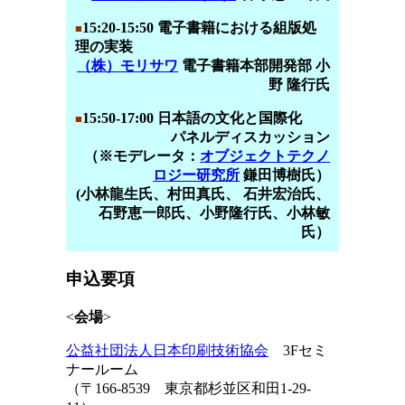
15:20-15:50
電子書籍における組版処
■
理の実装
（株）モリサワ
電子書籍本部開発部 小
野 隆行氏
15:50-17:00
日本語の文化と国際化
■
パネルディスカッション
（※モデレータ：
オブジェクトテクノ
ロジー研究所
鎌田博樹氏）
(
小林龍生氏、
村田真氏、
石井宏治氏
、
石野恵一郎氏
、
小野隆行氏、
小林敏
氏）
申込要項
<
会場
>
公益社団法人日本印刷技術協会
3Fセミ
ナールーム
（〒166-8539 東京都杉並区和田1-29-