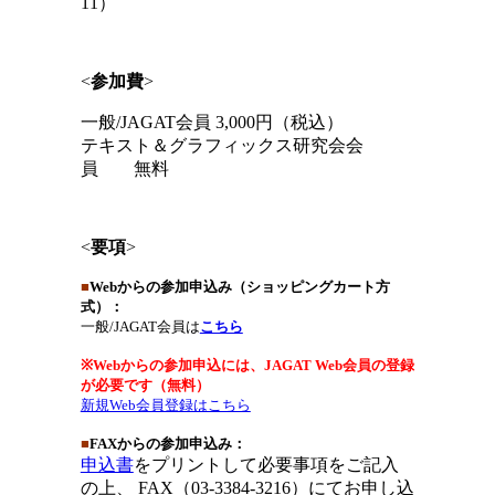
11）
<
参加費
>
一般/JAGAT会員 3,000円（税込）
テキスト＆グラフィックス研究会会
員 無料
<
要項
>
■
Webからの参加申込み（
ショッピングカート方
式
）：
一般
/
JAGAT会員
は
こちら
※
Webからの参加
申込には、JAGAT Web会員の登録
が必要です（無料）
新規Web会員登録はこちら
■
FAXからの参加申込み
：
申込書
をプリントして必要事項をご記入
の上、 FAX（03-3384-3216）にてお申し込