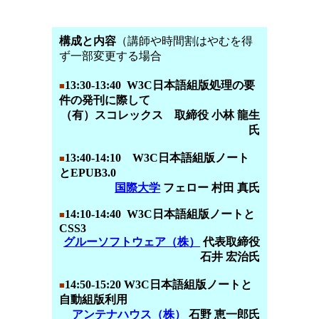
構成と内容
（講師や時間割はやむを得
ず一部変更する場合
13:30-13:4
0 W3C日本語組版処理の要
■
件の発刊に際して
（有）スコレックス
取締役 小林 龍生
氏
13:40-14:10 W3C日本語組版ノート
■
とEPUB3.0
国際大学
フェロー 村田 真氏
14:10-14:40 W3C日本語組版ノートと
■
CSS3
グルーソフトウェア（株）
代表取締役
石井 宏治氏
14:50-15:20 W3C日本語組版ノートと
■
自動組版利用
アンテナハウス（株）
石野 恵一郎氏