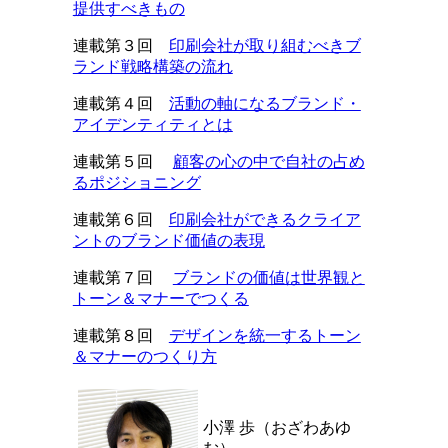
提供すべきもの
連載第３回
印刷会社が取り組むべきブ
ランド戦略構築の流れ
連載第４回
活動の軸になるブランド・
アイデンティティとは
連載第５回
顧客の心の中で自社の占め
るポジショニング
連載第６回
印刷会社ができるクライア
ントのブランド価値の表現
連載第７回
ブランドの価値は世界観と
トーン＆マナーでつくる
連載第８回
デザインを統一するトーン
＆マナーのつくり方
小澤 歩（おざわあゆ