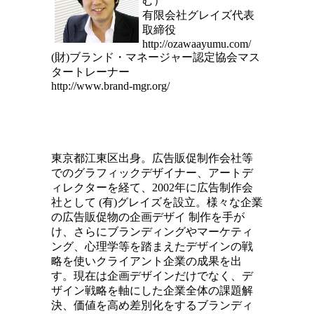
む）
有限会社グレイズ代表
取締役
http://ozawaayumu.com/
(財)ブランド・マネージャー認定協会マス
タートレーナー
http://www.brand-mgr.org/
東京都江東区出身。広告販促制作会社等
でのグラフィックデザイナー、アートデ
ィレクターを経て、2002年に広告制作会
社として (有)グレイズを設立。様々な企業
の広告販促物の企画デザイ 制作を手が
け、さらにブランディングやマーケティ
ング、心理学等を踏まえたデザインの戦
略を使いクライアント企業の成果を出
す。現在は企画デザインだけでなく、デ
ザイン戦略を軸にした企業全体の課題解
決、価値を高め差別化をするブランディ