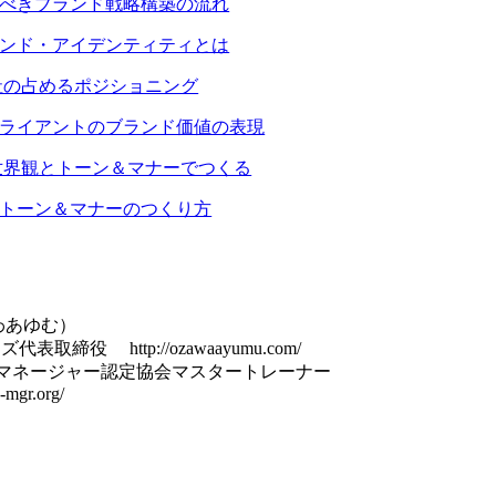
べきブランド戦略構築の流れ
ンド・アイデンティティとは
社の占めるポジショニング
ライアントのブランド価値の表現
世界観とトーン＆マナーでつくる
トーン＆マナーのつくり方
わあゆむ）
取締役 http://ozawaayumu.com/
・マネージャー認定協会マスタートレーナー
-mgr.org/