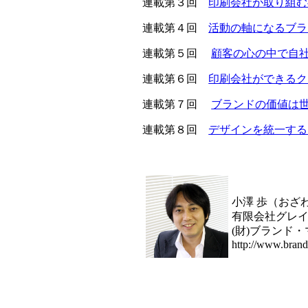
連載第３回
印刷会社が取り組む
連載第４回
活動の軸になるブラ
連載第５回
顧客の心の中で自
連載第６回
印刷会社ができるク
連載第７回
ブランドの価値は
連載第８回
デザインを統一する
小澤 歩（おざ
有限会社グレイズ代表
(財)ブランド
http://www.brand