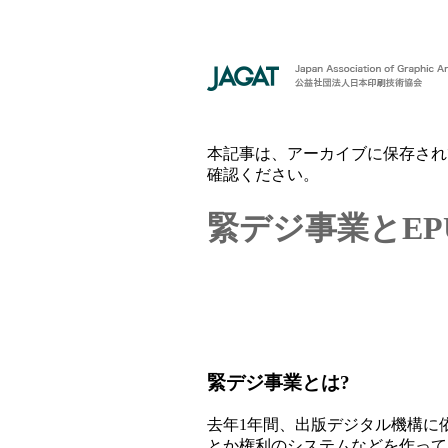
本記事は、アーカイブに保存され
確認ください。
緊デジ事業とEP
緊デジ事業とは?
去年1年間、出版デジタル機構に
とか権利のシステムなどを作って