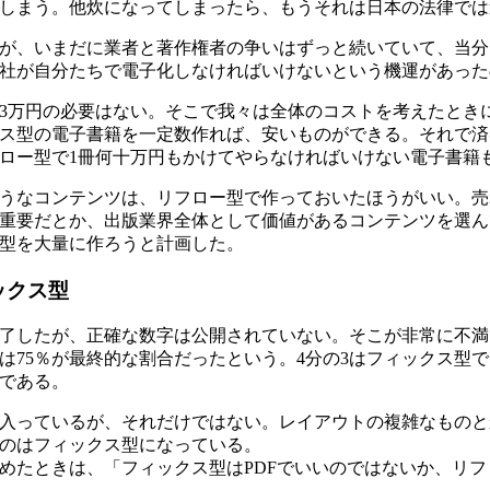
しまう。他炊になってしまったら、もうそれは日本の法律では
が、いまだに業者と著作権者の争いはずっと続いていて、当分
社が自分たちで電子化しなければいけないという機運があった
3万円の必要はない。そこで我々は全体のコストを考えたとき
ス型の電子書籍を一定数作れば、安いものができる。それで済
ロー型で1冊何十万円もかけてやらなければいけない電子書籍
うなコンテンツは、リフロー型で作っておいたほうがいい。売
重要だとか、出版業界全体として価値があるコンテンツを選ん
型を大量に作ろうと計画した。
ックス型
了したが、正確な数字は公開されていない。そこが非常に不満
スは75％が最終的な割合だったという。4分の3はフィックス型
である。
入っているが、それだけではない。レイアウトの複雑なものと
のはフィックス型になっている。
めたときは、「フィックス型はPDFでいいのではないか、リフ