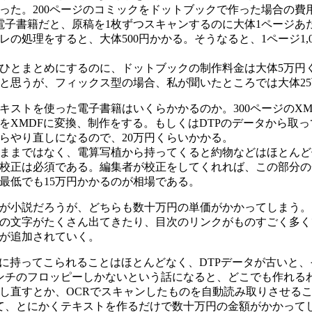
った。200ページのコミックをドットブックで作った場合の費
電子書籍だと、原稿を1枚ずつスキャンするのに大体1ページあた
の処理をすると、大体500円かかる。そうなると、1ページ1,0
ひとまとめにするのに、ドットブックの制作料金は大体5万円
と思うが、フィックス型の場合、私が聞いたところでは大体2
キストを使った電子書籍はいくらかかるのか。300ページのX
をXMDFに変換、制作をする。もしくはDTPのデータから取っ
らやり直しになるので、20万円くらいかかる。
ままではなく、電算写植から持ってくると約物などはほとんど
校正は必須である。編集者が校正をしてくれれば、この部分の
で最低でも15万円かかるのが相場である。
が小説だろうが、どちらも数十万円の単価がかかってしまう。
の文字がたくさん出てきたり、目次のリンクがものすごく多く
が追加されていく。
易に持ってこられることはほとんどなく、DTPデータが古いと
ンチのフロッピーしかないという話になると、どこでも作れる
し直すとか、OCRでスキャンしたものを自動読み取りさせる
て、とにかくテキストを作るだけで数十万円の金額がかかって