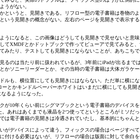
ようがない。
かというと、見開きである。リフロー型の電子書籍は巻物のよ
という見開きの概念がない。左右のページを見開きで表示する
ようになると、この画像はどうしても見開きで見せないと意味
してXMDFとかドットブックで作ってビューアで見てみると
てみたり、テストしても見開きにならないことが、あちこちで
見るのは当たり前に扱われているが、3年前にiPadが出るまで
とかソニーリーダーとか、その当時の電子書籍は大体ガラケー
ドルも、横位置にしても見開きにはならない。ただ単に横にな
boグローとかキンドルペーパーホワイトはいまだに横にしても見
きになるようになった。
クが10年くらい前にシグマブックという電子書籍のデバイス
た。あれはあくまでも液晶を2つ使ってというところがミソだ
では電子書籍の見開きは冷遇されていたし、基本的にちゃんと
いがデバイスによって違う。フィックスの場合はページすべて
に付ける必要はないが、リフローの場合は版面に対して余白を