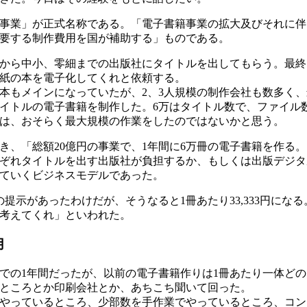
事業」が正式名称である。「電子書籍事業の拡大及びそれに伴
要する制作費用を国が補助する」ものである。
から中小、零細までの出版社にタイトルを出してもらう。最終的
紙の本を電子化してくれと依頼する。
本もメインになっていたが、2、3人規模の制作会社も数多く、
タイトルの電子書籍を制作した。6万はタイトル数で、ファイル
は、おそらく最大規模の作業をしたのではないかと思う。
き、「総額20億円の事業で、1年間に6万冊の電子書籍を作る。
れぞれタイトルを出す出版社が負担するか、もしくは出版デジ
ていくビジネスモデルであった。
の提示があったわけだが、そうなると1冊あたり33,333円に
考えてくれ」といわれた。
用
での1年間だったが、以前の電子書籍作りは1冊あたり一体ど
ところとか印刷会社とか、あちこち聞いて回った。
やっているところ、少部数を手作業でやっているところ、コン