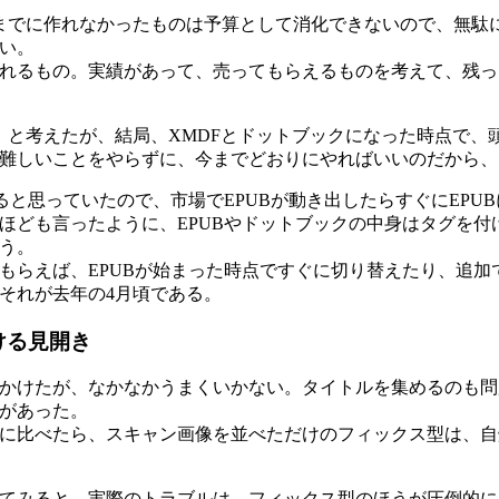
までに作れなかったものは予算として消化できないので、無駄に
い。
れるもの。実績があって、売ってもらえるものを考えて、残った
いい」と考えたが、結局、XMDFとドットブックになった時点で
難しいことをやらずに、今までどおりにやればいいのだから、
ると思っていたので、市場でEPUBが動き出したらすぐにEPU
ほども言ったように、EPUBやドットブックの中身はタグを付け
う。
もらえば、EPUBが始まった時点ですぐに切り替えたり、追加
それが去年の4月頃である。
ける見開き
かけたが、なかなかうまくいかない。タイトルを集めるのも問
があった。
に比べたら、スキャン画像を並べただけのフィックス型は、自
てみると、実際のトラブルは、フィックス型のほうが圧倒的に