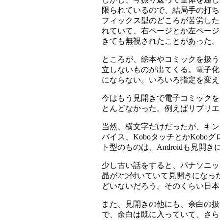
限られているので、結局手の打ち
フィックス型のどころが苦労した
れていて、右ページとか左ページ
きても無視されたことがあった。
ところが、絵本やコミックを扱う
立しないものが出てくる。電子化
にならない。いろいろ指定を変え
今はもう見開きで電子コミックを
とんどなかった。例えばリブリエ
当然、横文字だけだったが、キン
バイス、KoboタッチとかKo
ト型のものは、Androidも見開
少し古い話をすると、パナソニッ
晶が2つ付いていて見開きになっ
どいないだろう。そのくらい日本
また、見開きの他にも、余白の扱
で、余白は既に入っていて、さら