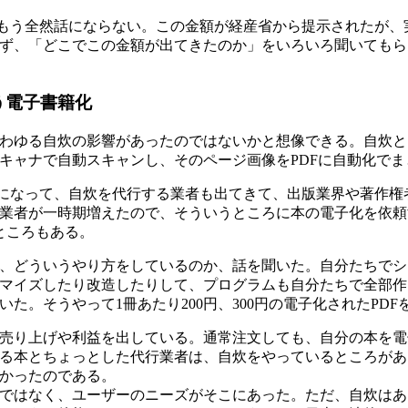
額は、もう全然話にならない。この金額が経産省から提示されたが
ず、「どこでこの金額が出てきたのか」をいろいろ聞いてもら
う電子書籍化
わゆる自炊の影響があったのではないかと想像できる。自炊と
キャナで自動スキャンし、そのページ画像をPDFに自動化で
ームになって、自炊を代行する業者も出てきて、出版業界や著作
業者が一時期増えたので、そういうところに本の電子化を依頼する
ところもある。
、どういうやり方をしているのか、話を聞いた。自分たちでシ
マイズしたり改造したりして、プログラムも自分たちで全部作
た。そうやって1冊あたり200円、300円の電子化されたPDF
売り上げや利益を出している。通常注文しても、自分の本を電
る本とちょっとした代行業者は、自炊をやっているところがあ
かったのである。
ではなく、ユーザーのニーズがそこにあった。ただ、自炊はあ