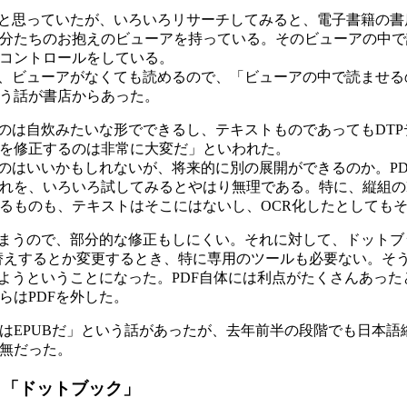
」と思っていたが、いろいろリサーチしてみると、電子書籍の書
分たちのお抱えのビューアを持っている。そのビューアの中で
コントロールをしている。
と、ビューアがなくても読めるので、「ビューアの中で読ませ
う話が書店からあった。
るのは自炊みたいな形でできるし、テキストものであってもDT
を修正するのは非常に大変だ」といわれた。
るのはいいかもしれないが、将来的に別の展開ができるのか。P
れを、いろいろ試してみるとやはり無理である。特に、縦組の
るものも、テキストはそこにはないし、OCR化したとしても
しまうので、部分的な修正もしにくい。それに対して、ドットブ
れ替えするとか変更するとき、特に専用のツールも必要ない。そ
めようということになった。PDF自体には利点がたくさんあっ
らはPDFを外した。
はEPUBだ」という話があったが、去年前半の段階でも日本語縦
無だった。
」「ドットブック」