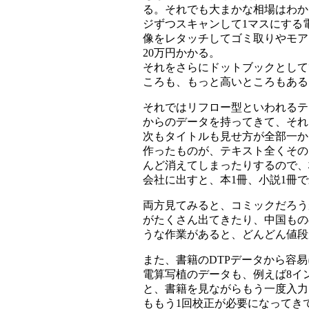
る。それでも大まかな相場はわか
ジずつスキャンして1マスにする
像をレタッチしてゴミ取りやモアレ
20万円かかる。
それをさらにドットブックとして
ころも、もっと高いところもある
それではリフロー型といわれるテ
からのデータを持ってきて、それ
次もタイトルも見せ方が全部一か
作ったものが、テキスト全くその
んど消えてしまったりするので、
会社に出すと、本1冊、小説1冊
両方見てみると、コミックだろう
がたくさん出てきたり、中国もの
うな作業があると、どんどん値段
また、書籍のDTPデータから容
電算写植のデータも、例えば8イ
と、書籍を見ながらもう一度入力
ももう1回校正が必要になってき