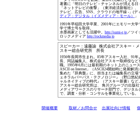
著書に「明日のテレビ－チャンネルが消える日
「ネットテレビの衝撃」（東洋経済新報社）、「明
テレビ、広告、SNS、クラウドの地平線 -」(デ
ディア：デジタル（イズメディア・モール）
」
1991年早稲田大学卒業、2001年にエモリー大学
学で博士号を取得。
水墨画家としても活躍中。
http://sumi-e.jp
／ツイ
ロックメディア
http://rockmedia.jp
スピーカー：遠藤諭 株式会社アスキー・
スキー総合研究所 所長
1956年長岡市生まれ。85年アスキー入社、91
長、同誌編集人、株式会社アスキー取締役などを経
職。1995年6月には最初期のネット上のニュースメ
ASCII on Internet」（ASCII24開始時に発
集めた『辞典盤』に、担当または編集長の立場
ェネラルパーパス・テクノロジー』（野口悠紀
ャルネイティブの時代』（アスキー新書）など
アスキー総合研究所は、 角川グループの出版
メディアワークスのリサーチ部門で、デジタル
で、調査・分析・コンサルを事業化している。
開催概要
取材／お問合せ
出展社向け情報