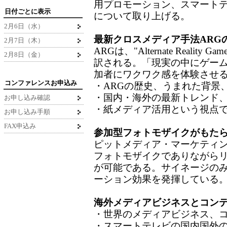
用プロモーション、スマート
日付ごとに表示
について取り上げる。
2月6日（水）
最新クロスメディア手法ARG
2月7日（木）
ARGは、"Alternate Reali
2月8日（金）
訳される。「現実の中にゲー
加者にワクワク感を体験させ
コンファレンスお申込み
・ARGの歴史、うまれた背景
・国内・海外の最新トレンド
お申し込み確認
・紙メディア活用という視点
お申し込み手順
FAX申込み
参加型フォトモザイクがもた
ピットメディア・マーケティン
フォトモザイクでありながら
が可能である。サイネージの
ーション効果を発揮している
海外メディアビジネスとコン
・世界のメディアビジネス、
・スマートテレビの国内国外