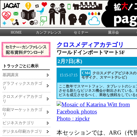
HOME
カンファレンス
セミナー
展示会
クロスメディアカテゴリ
ワールドインポートマート5F
2月7日(木)
トラックごとに表示
CM4
クロスメディアビジネスのヒ
基調講演
15:15-17:15
モザイク、スマートテレビ）
グラフィックスカテゴ
ここ数年でスマートフォン、タブレットのシェ
リ
させる新たなビジネス機会が創出されている。
ビスを成立させるべく、果敢な挑戦をしている
クロスメディアカテゴ
リ
印刷マーケットカテゴ
リ
Photo : zipckr
ビジネスカテゴリ
デジタル印刷カテゴリ
本セッションでは、ARG（代