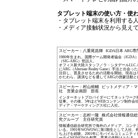
タブレット端末の使い方・使
・タブレット端末を利用する
・メディア接触状況から見え
スピーカー：八重尾昌輝 IGDA日本 ARG専
1980年生まれ。国際ゲーム開発者協会（IGDA
（SIG-ARG）世話人。
オフィス新大陸スタッフ／ラ・シタデールLLC.
にARG（Alternate Reality Game）手法
注目し、普及させるための活動を開始。現在は
かたわら、講演などを通してARGの啓蒙活動
スピーカー：村山裕輔 ピットメディア・
社 営業企画部 部長
インターネットプロバイダーにてネットワーク
従事。その後、5年ほどWEBコンテンツ制作会
ディア・マーケティングス社に入社。
スピーカー：志村一隆 株式会社情報通信
究グループ 主任研究員
情報通信総合研究所で海外のメディア、コンテ
いる。1991年WOWOWに第1期生として入社
ち上げを経験。2001年にモバイルコミュニテ
ータイWOWOWを創業、業界の先駆けとなる。