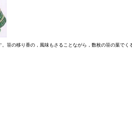
す。笹の移り香の，風味もさることながら，数枚の笹の葉でく