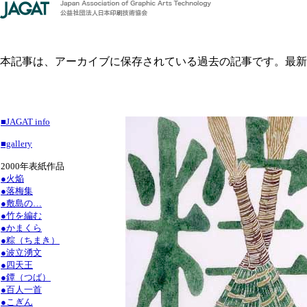
本記事は、アーカイブに保存されている過去の記事です。最新
■JAGAT info
■gallery
2000年表紙作品
●火焔
●落梅集
●敷島の…
●竹を編む
●かまくら
●粽（ちまき）
●波立湧文
●四天王
●鐔（つば）
●百人一首
●こぎん